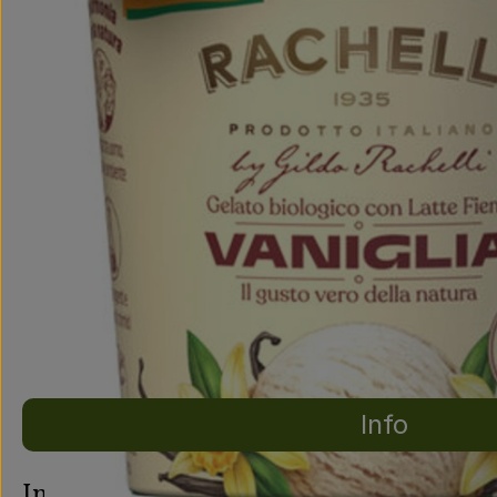
Info
Es wurden ke
Entdecke passende Rezepte
Info