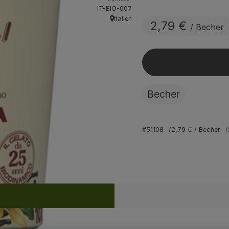
, Kontrollstelle:
IT-BIO-007
Italien
2,79 €
, Herkunft:
/ Becher
Becher
#51108
2,79 €
/ Becher
Rezepte
ine passenden Rezepte gefunden.