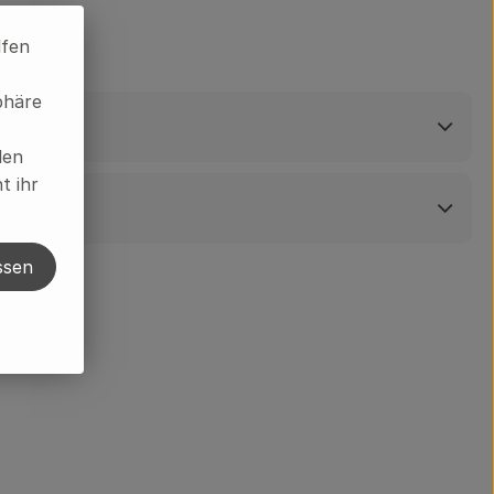
lfen
phäre
len
t ihr
ssen