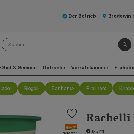
Der Betrieb
Brodowin 
Suc
Obst & Gemüse
Getränke
Vorratskammer
Frühstü
lade
Riegel
Bonbons
Pralinen
Knabb
Rachelli 
Produkt zu Favouriten hinzufüg
, Verband:
125 ml
demeter