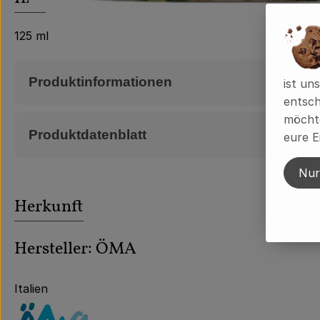
125 ml
Produktinformationen
ist un
entsch
möchte
Produktdatenblatt
eure E
Nur
Herkunft
Hersteller: ÖMA
Italien