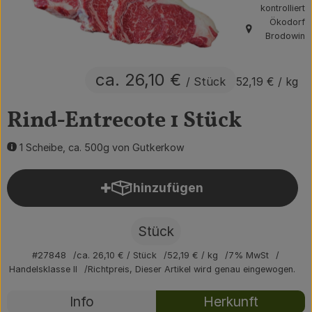
kontrolliert
Obst & Gemüse
Ökodorf
, Herkunft:
Brodowin
Getränke
ca. 26,10 €
Vorratskammer
/ Stück
52,19 €
/ kg
Frühstück
Rind-Entrecote 1 Stück
Süßes & Salziges
1 Scheibe, ca. 500g von Gutkerkow
Haushalt
hinzufügen
Produkt zum Warenkorb hin
Der Betrieb
Stück
Brodowin besuchen
#27848
ca. 26,10 €
/ Stück
52,19 €
/ kg
7% MwSt
Handelsklasse II
Richtpreis,
Dieser Artikel wird genau eingewogen.
Catering
Rezepte
Info
Herkunft