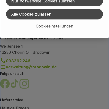
Nur notwendige Cookies zulassen
Du hast eine Frage zum Lieferservice?
Brodowiner Dorfstraße 89
Alle Cookies zulassen
16230 Chorin OT Brodowin
033362 60-300
Cookieeinstellungen
info@brodowin.de
Unsere Verwaltung erreichst du unter:
Weißensee 1
16230 Chorin OT Brodowin
033362 246
verwaltung@brodowin.de
Folge uns auf:
Externer Link zu https://www.facebook.com/brodow
Externer Link zu https://www.tiktok.com/@oe
Externer Link zu https://www.instagram.
Lieferservice
Häufige Fragen