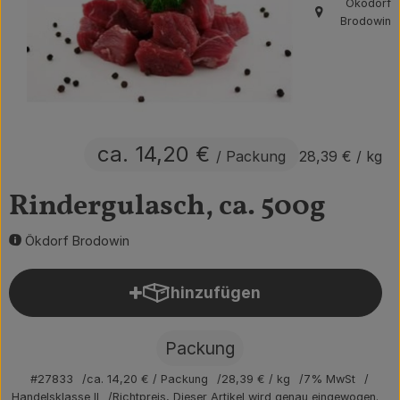
Ökodorf
, Herkunft:
Brodowin
Obst & Gemüse
Getränke
Vorratskammer
Frühstück
ca. 14,20 €
/ Packung
28,39 €
/ kg
Süßes & Salziges
Rindergulasch, ca. 500g
Haushalt
Ökdorf Brodowin
Der Betrieb
hinzufügen
Produkt zum Warenkorb hin
Brodowin besuchen
Packung
Catering
#27833
ca. 14,20 €
/ Packung
28,39 €
/ kg
7% MwSt
Handelsklasse II
Richtpreis,
Dieser Artikel wird genau eingewogen.