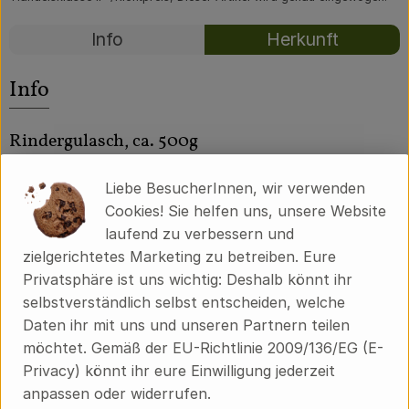
Über uns
Rezepte
Info
Herkunft
Community
Es wurden kei
Entdecke passende Rezepte
Info
Rindergulasch, ca. 500g
Demeter Qualität
Liebe BesucherInnen, wir verwenden
Cookies! Sie helfen uns, unsere Website
laufend zu verbessern und
Produktinformationen
zielgerichtetes Marketing zu betreiben. Eure
Privatsphäre ist uns wichtig: Deshalb könnt ihr
selbstverständlich selbst entscheiden, welche
Daten ihr mit uns und unseren Partnern teilen
Herkunft
möchtet. Gemäß der EU-Richtlinie 2009/136/EG (E-
Privacy) könnt ihr eure Einwilligung jederzeit
Hersteller: Ökodorf Brodowin
anpassen oder widerrufen.