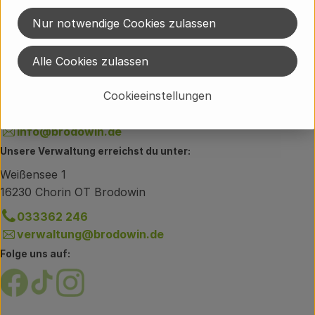
Ökodorf Brodowin
Nur notwendige Cookies zulassen
Du hast eine Frage zum Lieferservice?
Alle Cookies zulassen
Brodowiner Dorfstraße 89
16230 Chorin OT Brodowin
Cookieeinstellungen
033362 60-300
info@brodowin.de
Unsere Verwaltung erreichst du unter:
Weißensee 1
16230 Chorin OT Brodowin
033362 246
verwaltung@brodowin.de
Folge uns auf:
Externer Link zu https://www.facebook.com/brodow
Externer Link zu https://www.tiktok.com/@oe
Externer Link zu https://www.instagram.