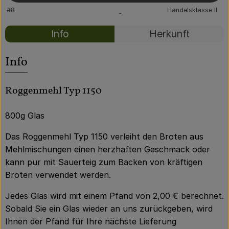
Über uns
#80323
1,79 €
/ Glas
2,39 €
/ kg
7% MwSt
Handelsklasse II
Community
Rezepte
Info
Herkunft
Es wurden kei
Entdecke passende Rezepte
Info
Roggenmehl Typ 1150
800g Glas
Das Roggenmehl Typ 1150 verleiht den Broten aus
Mehlmischungen einen herzhaften Geschmack oder
kann pur mit Sauerteig zum Backen von kräftigen
Broten verwendet werden.
Jedes Glas wird mit einem Pfand von 2,00 € berechnet.
Sobald Sie ein Glas wieder an uns zurückgeben, wird
Ihnen der Pfand für Ihre nächste Lieferung