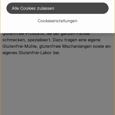
Die Bauck Mühle steht für innovative Rezepturen, in
Alle Cookies zulassen
denen ausschließlich Bio- und Demeter-Rohstoffe
verarbeitet werden und die einfach zuzubereiten sind.
Cookieeinstellungen
Seit 2005 ist der Mühlenbetrieb außerdem auf
glutenfreie Produkte, die der ganzen Familie
schmecken, spezialisiert. Dazu tragen eine eigene
Glutenfrei-Mühle, glutenfreie Mischanlangen sowie ein
eigenes Glutenfrei-Labor bei.