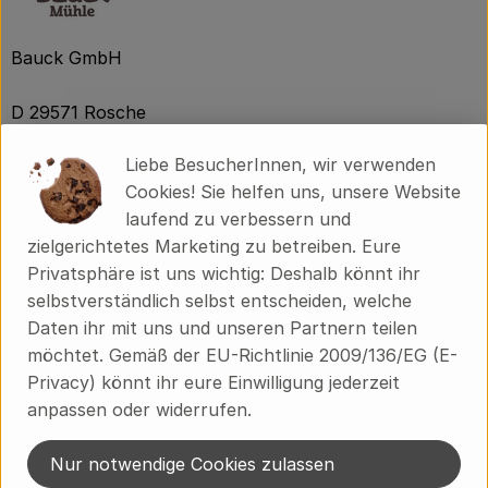
Bauck GmbH
D 29571 Rosche
Die Bauck GmbH wurde 1969 gegründet, um Bio- und
Liebe BesucherInnen, wir verwenden
Demeter-Erzeugnisse der Region zu vermarkten. Noch
Cookies! Sie helfen uns, unsere Website
heute ist die Förderung der biologisch-dynamischen
laufend zu verbessern und
Landwirtschaft eines der wichtigsten Ziele des
zielgerichtetes Marketing zu betreiben. Eure
Naturkostherstellers.
Privatsphäre ist uns wichtig: Deshalb könnt ihr
selbstverständlich selbst entscheiden, welche
Vollwertige Müslis, erlesene Mehle, Backmischungen
Daten ihr mit uns und unseren Partnern teilen
für saftige Torten, Kuchen und Brote, nahrhafte
möchtet. Gemäß der EU-Richtlinie 2009/136/EG (E-
Porridges und herzhafte Veggie-Mischungen, alles oft
Privacy) könnt ihr eure Einwilligung jederzeit
glutenfrei, weizenfrei und vegan – unter der Marke
anpassen oder widerrufen.
Bauck Mühle vertreibt die Bauck GmbH heute rund
150 Produkte. Immer unter dem Motto: „Bio. Aus Liebe
Nur notwendige Cookies zulassen
zur Zukunft.“