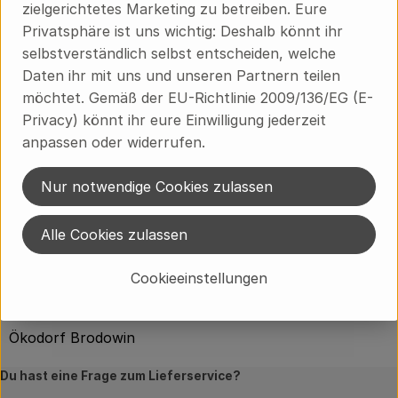
zielgerichtetes Marketing zu betreiben. Eure
Grillen. Es ist etwas weniger fettig als ein Ribeye, aber
Privatsphäre ist uns wichtig: Deshalb könnt ihr
trotzdem sehr aromatisch und beliebt für
selbstverständlich selbst entscheiden, welche
Steakliebhaber.
Daten ihr mit uns und unseren Partnern teilen
Bioland oder Demeter Qualität
möchtet. Gemäß der EU-Richtlinie 2009/136/EG (E-
Privacy) könnt ihr eure Einwilligung jederzeit
anpassen oder widerrufen.
Produktinformationen
Nur notwendige Cookies zulassen
Alle Cookies zulassen
Herkunft
Cookieeinstellungen
Hersteller: GK
Ökodorf Brodowin
Du hast eine Frage zum Lieferservice?