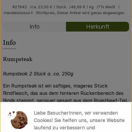
Über uns
#27842
ca. 23,50 €
/ Stück
46,99 €
/ kg
7% MwSt
Handelsklasse II
Richtpreis,
Dieser Artikel wird genau eingewogen.
Community
Rezepte
Info
Herkunft
Es wurden kei
Entdecke passende Rezepte
Info
Rumpsteak
Rumpsteak 2 Stück a. ca. 250g
Ein Rumpsteak ist ein saftiges, mageres Stück
Rindfleisch, das aus dem hinteren Rückenbereich des
Rinds stammt, genauer gesagt aus dem Roastbeef-Teil.
Es zeichnet sich durch eine feine Marmorierung und
Liebe BesucherInnen, wir verwenden
eine zarte, aber dennoch feste Textur aus. Das
Cookies! Sie helfen uns, unsere Website
Rumpsteak hat einen kräftigen, intensiven Geschmack
laufend zu verbessern und
und eignet sich hervorragend zum Kurzbraten oder