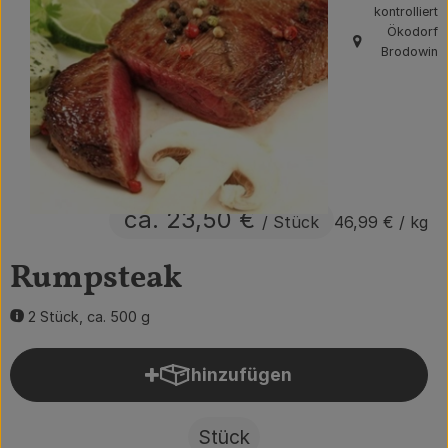
kontrolliert
Obst & Gemüse
Ökodorf
, Herkunft:
Brodowin
Getränke
Vorratskammer
Frühstück
Süßes & Salziges
ca. 23,50 €
/ Stück
46,99 €
/ kg
Haushalt
Rumpsteak
2 Stück, ca. 500 g
Der Betrieb
Brodowin besuchen
hinzufügen
Produkt zum Warenkorb hin
Catering
Stück