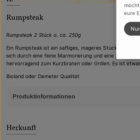
möchte
eure E
Rumpsteak
Nur
Rumpsteak 2 Stück a. ca. 250g
Ein Rumpsteak ist ein saftiges, mageres Stück Rindfle
sich durch eine feine Marmorierung und eine zarte, ab
hervorragend zum Kurzbraten oder Grillen. Es ist etwas
Bioland oder Demeter Qualität
Produktinformationen
Herkunft