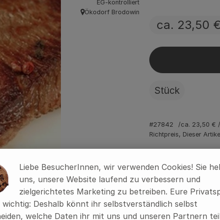
EG-kontrolliert
Ökodorf Brodowin
, Herkunft:
ca. 23,50 
Stück
#27842
ca. 23,50 €
Richtpreis,
Dieser Artik
Liebe BesucherInnen, wir verwenden Cookies! Sie he
Rezepte
uns, unsere Website laufend zu verbessern und
zielgerichtetes Marketing zu betreiben. Eure Privats
s wichtig: Deshalb könnt ihr selbstverständlich selbst
ine passenden Rezepte gefunden.
eiden, welche Daten ihr mit uns und unseren Partnern tei