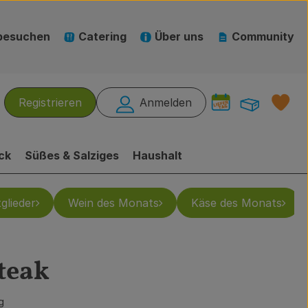
besuchen
Catering
Über uns
Community
Warenk
L
Registrieren
Anmelden
hen
ck
Süßes & Salziges
Haushalt
glieder
Wein des Monats
Käse des Monats
teak
ufügen
g