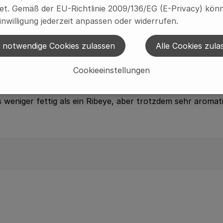
t. Gemäß der EU-Richtlinie 2009/136/EG (E-Privacy) könn
inwilligung jederzeit anpassen oder widerrufen.
 notwendige Cookies zulassen
Alle Cookies zula
Cookieeinstellungen
isch, das aus dem hinteren Rückenbereich des Rinds stamm
er dennoch feste Textur aus. Das Rumpsteak hat einen krä
 weniger fettig als ein Ribeye, aber trotzdem sehr aromati