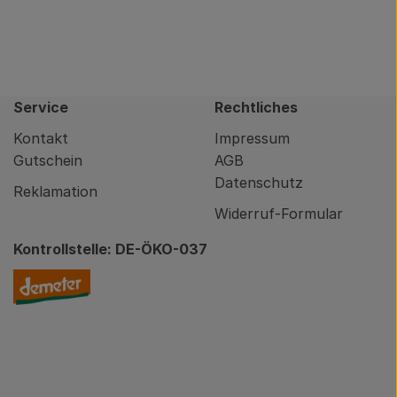
Service
Rechtliches
Kontakt
Impressum
Gutschein
AGB
Datenschutz
Reklamation
Widerruf-Formular
Kontrollstelle: DE-ÖKO-037
nity/brodowin-app.html
Externer Link zu https://www.demeter.de/