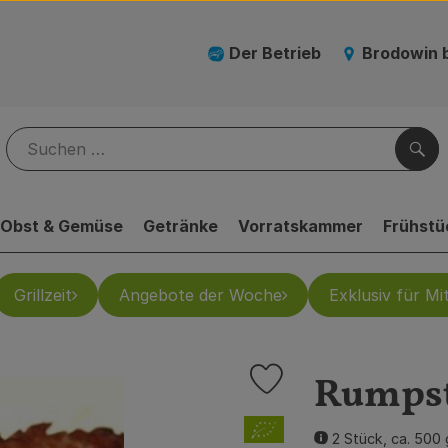
Der Betrieb
Brodowin 
Suc
Obst & Gemüse
Getränke
Vorratskammer
Frühstü
Grillzeit
Angebote der Woche
Exklusiv für Mit
Rumps
Produkt zu Favouriten hinz
, Verband:
2 Stück, ca. 500 