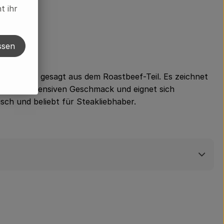
t ihr
ssen
t, genauer gesagt aus dem Roastbeef-Teil. Es zeichnet
ftigen, intensiven Geschmack und eignet sich
sch und beliebt für Steakliebhaber.