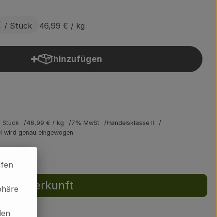
€
/ Stück
46,99 €
/ kg
hinzufügen
Produkt zum Warenkorb hinzufügen
/ Stück
46,99 €
/ kg
7% MwSt
Handelsklasse II
el wird genau eingewogen.
lfen
Herkunft
phäre
len