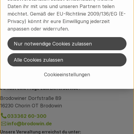
Daten ihr mit uns und unseren Partnern teilen
möchtet. Gemäß der EU-Richtlinie 2009/136/EG (E-
Produktinformationen
Privacy) könnt ihr eure Einwilligung jederzeit
anpassen oder widerrufen.
Herkunft
Nur notwendige Cookies zulassen
Hersteller: GK
Alle Cookies zulassen
Cookieeinstellungen
Regional
Du hast eine Frage zum Lieferservice?
Brodowiner Dorfstraße 89
16230 Chorin OT Brodowin
033362 60-300
info@brodowin.de
Unsere Verwaltung erreichst du unter: