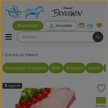
Warenk
Registrieren
Anmelden
Link
Mobiles Menu öffnen oder s
Such
Zurück zu Fleisch
Grillzeit
Brodowiner Produkte
Rind
Schwein
Lamm
G
Rezeptkisten
Brodowiner Produkte
regional
P
Wir empfehlen
, Verband:
Kühltheke
EU-Bio