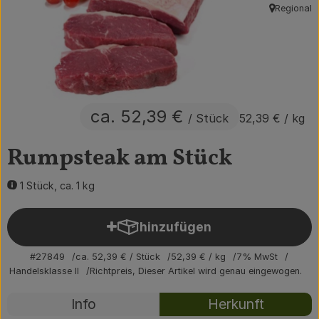
Regional
, Herkunft:
Obst & Gemüse
Getränke
Vorratskammer
ca. 52,39 €
Frühstück
/ Stück
52,39 €
/ kg
Süßes & Salziges
Rumpsteak am Stück
Haushalt
1 Stück, ca. 1 kg
hinzufügen
Der Betrieb
Produkt zum Warenkorb hin
#27849
ca. 52,39 €
/ Stück
52,39 €
/ kg
7% MwSt
Brodowin besuchen
Handelsklasse II
Richtpreis,
Dieser Artikel wird genau eingewogen.
Catering
Rezepte
Info
Herkunft