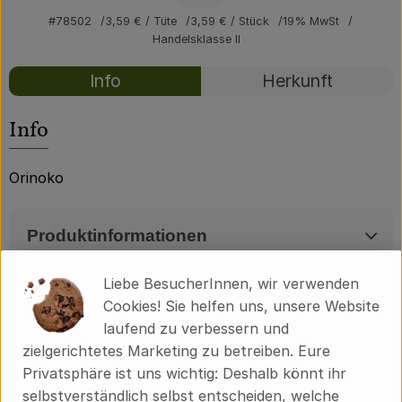
Über uns
#78502
3,59 €
/ Tüte
3,59 €
/ Stück
19% MwSt
Handelsklasse II
Community
Rezepte
Info
Herkunft
Es wurden kei
Entdecke passende Rezepte
Info
Orinoko
Produktinformationen
Liebe BesucherInnen, wir verwenden
Produktdatenblatt
Cookies! Sie helfen uns, unsere Website
laufend zu verbessern und
zielgerichtetes Marketing zu betreiben. Eure
Privatsphäre ist uns wichtig: Deshalb könnt ihr
Herkunft
selbstverständlich selbst entscheiden, welche