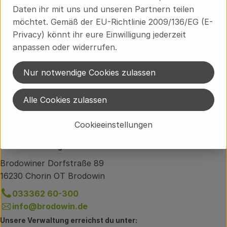
Daten ihr mit uns und unseren Partnern teilen
Hersteller: BIN
möchtet. Gemäß der EU-Richtlinie 2009/136/EG (E-
Privacy) könnt ihr eure Einwilligung jederzeit
anpassen oder widerrufen.
Deutschland
Bingenheimer Saatgut
Nur notwendige Cookies zulassen
Alle Cookies zulassen
Cookieeinstellungen
Du hast eine Frage zum Lieferservice?
Brodowiner Dorfstraße 89
16230 Chorin OT Brodowin
033362 60-300
info@brodowin.de
Unsere Verwaltung erreichst du unter: