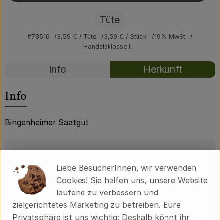
Über uns
Tüte
Community
#78516
3,59 €
/ Tüte
3,59 €
/ Stück
19% MwSt
Handelsklasse II
Rezepte
Info
Herkunft
Es wurden kei
Entdecke passende Rezepte
Info
Bingenheimer Saatgut
Produktinformationen
Liebe BesucherInnen, wir verwenden
Cookies! Sie helfen uns, unsere Website
Produktdatenblatt
laufend zu verbessern und
zielgerichtetes Marketing zu betreiben. Eure
Privatsphäre ist uns wichtig: Deshalb könnt ihr