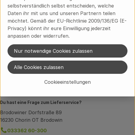
selbstverständlich selbst entscheiden, welche
Herkunft
Daten ihr mit uns und unseren Partnern teilen
möchtet. Gemäß der EU-Richtlinie 2009/136/EG (E-
Hersteller: BIN
Privacy) könnt ihr eure Einwilligung jederzeit
anpassen oder widerrufen.
Deutschland
Nur notwendige Cookies zulassen
Bingenheimer Saatgut
Alle Cookies zulassen
Cookieeinstellungen
Du hast eine Frage zum Lieferservice?
Brodowiner Dorfstraße 89
16230 Chorin OT Brodowin
033362 60-300