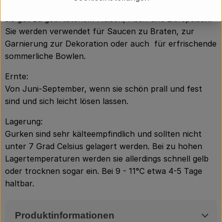
zubereitet. Aber auch als geschmortes Gemüse passen
sie gut zu gebrtatenem Fleisch, Fisch und Eierspeisen.
Sie werden verwendet für Saucen zu Braten, zur
Garnierung zur Dekoration oder auch für erfrischende
sommerliche Bowlen.
Ernte:
Von Juni-September, wenn sie schön prall und fest
sind und sich leicht lösen lassen.
Lagerung:
Gurken sind sehr kälteempfindlich und sollten nicht
unter 7 Grad Celsius gelagert werden. Bei zu hohen
Lagertemperaturen werden sie allerdings schnell gelb
oder trocknen sogar ein. Bei 9 - 11°C etwa 4-5 Tage
haltbar.
Produktinformationen