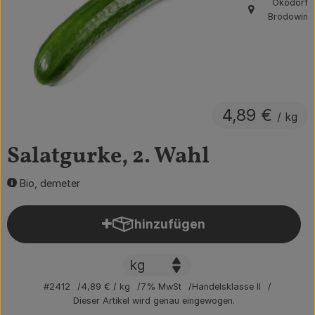
Ökodorf
, Herkunft:
Brodowin
Obst & Gemüse
Getränke
Vorratskammer
4,89 €
Frühstück
/ kg
Süßes & Salziges
Salatgurke, 2. Wahl
Haushalt
Bio, demeter
hinzufügen
Der Betrieb
Produkt zum Warenkorb hin
Brodowin besuchen
Catering
#2412
4,89 €
/ kg
7% MwSt
Handelsklasse II
Dieser Artikel wird genau eingewogen.