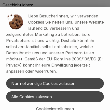
Geschichtliches:
In einschlägiger Literatur ist vermerkt, die Gurke sei
Liebe BesucherInnen, wir verwenden
schon im Ägypten der pharaonischen Altzeit, also vor
Cookies! Sie helfen uns, unsere Website
4000 Jahren, angebaut worden. Zum Beweis wird auf
laufend zu verbessern und
Tempelfresken aus dieser Zeit verwiesen. Auf
zielgerichtetes Marketing zu betreiben. Eure
europäischen Boden tauchte sie erstmals schon bei
Privatsphäre ist uns wichtig: Deshalb könnt ihr
den alten Griechen auf, die dort schon als Tafelgemüse
selbstverständlich selbst entscheiden, welche
bekannt war, allerdings sehr bitter und mit dem
Daten ihr mit uns und unseren Partnern teilen
heutigen Geschmack nicht vergleichbar. Es waren die
möchtet. Gemäß der EU-Richtlinie 2009/136/EG (E-
Römer, welche die kleinen Pflanzen schon unter Glas
Privacy) könnt ihr eure Einwilligung jederzeit
zogen. Einige Jahrhunderte später tauchte die Gurke
anpassen oder widerrufen.
dann erstmals im Osten Europas bei den Slawen auf,
um zwischen dem 16. und 17. Jahrhundert endlich in
Nur notwendige Cookies zulassen
hiesigen Gemüsebeeten zu landen.
Verwendung:
Alle Cookies zulassen
Bei rohem Verzehr wird die Gurke häufig mit Joghurt,
Essig oder Zitronensaft sowie Pflanzenöl als Salat
Cookieeinstellungen