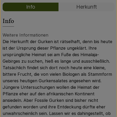
Über uns
Rezepte
Info
Herkunft
Community
Es wurden kei
Entdecke passende Rezepte
Info
Weitere Informationen
Die Herkunft der Gurken ist rätselhaft, denn bis heute
ist der Ursprung dieser Pflanze ungeklärt. Ihre
ursprüngliche Heimat sei am Fuße des Himalaja-
Gebirges zu suchen, hieß es lange und ausschließlich.
Tatsächlich findet sich dort noch heute eine kleine,
bittere Frucht, die von vielen Biologen als Stammform
unseres heutigen Gurkensalates angesehen wird.
Jüngere Untersuchungen wollen die Heimat der
Pflanze eher auf den afrikanischen Kontinent
ansiedeln. Aber Fossile Gurken sind bisher nicht
gefunden worden und ihre Entdeckung dürfte eher
unwahrscheinlich sein. Lassen wir es dahingestellt, ob