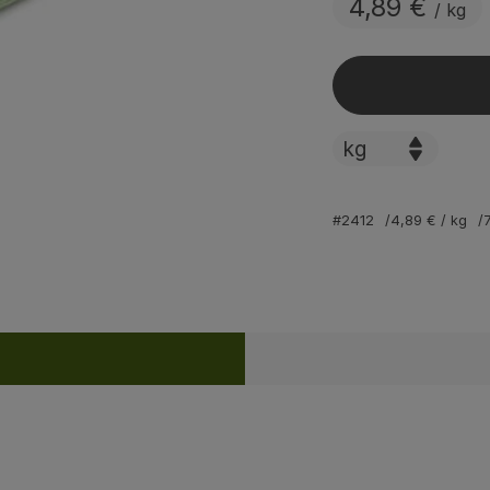
4,89 €
/ kg
#2412
4,89 €
/ kg
Rezepte
ine passenden Rezepte gefunden.