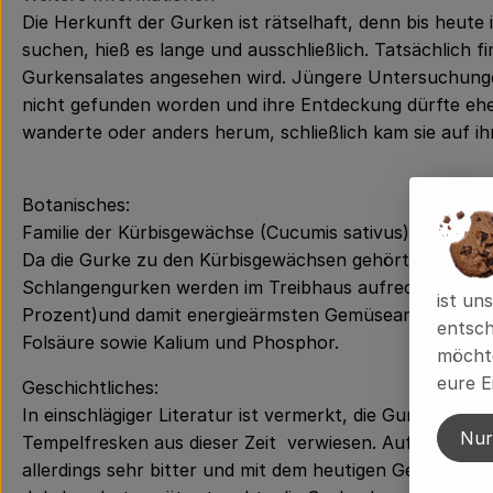
Die Herkunft der Gurken ist rätselhaft, denn bis heute
suchen, hieß es lange und ausschließlich. Tatsächlich f
Gurkensalates angesehen wird. Jüngere Untersuchungen 
nicht gefunden worden und ihre Entdeckung dürfte eher
wanderte oder anders herum, schließlich kam sie auf i
Botanisches:
Familie der Kürbisgewächse (Cucumis sativus)
Da die Gurke zu den Kürbisgewächsen gehört, zählen d
Schlangengurken werden im Treibhaus aufrecht an Span
ist un
Prozent)und damit energieärmsten Gemüseart. Sie hat n
entsch
Folsäure sowie Kalium und Phosphor.
möchte
eure E
Geschichtliches:
In einschlägiger Literatur ist vermerkt, die Gurke sei
Nur
Tempelfresken aus dieser Zeit verwiesen. Auf europäis
allerdings sehr bitter und mit dem heutigen Geschmack 