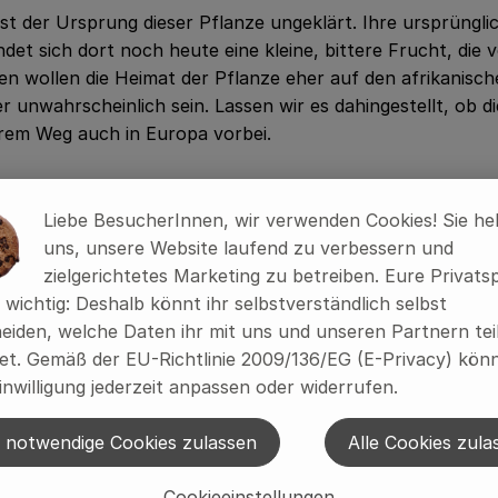
 ist der Ursprung dieser Pflanze ungeklärt. Ihre ursprüngl
indet sich dort noch heute eine kleine, bittere Frucht, di
wollen die Heimat der Pflanze eher auf den afrikanischen
 unwahrscheinlich sein. Lassen wir es dahingestellt, ob d
hrem Weg auch in Europa vorbei.
Liebe BesucherInnen, wir verwenden Cookies! Sie he
uns, unsere Website laufend zu verbessern und
eshalb der Kürbis, die Melone, Wassermelone, Zaunrübe u
zielgerichtetes Marketing zu betreiben. Eure Privats
ndrähten angebaut, so dass sie in die Höhe wachsen. Zud
s wichtig: Deshalb könnt ihr selbstverständlich selbst
ur 10 Kilokalorien pro 100 Gramm. Unmittelbar unter der 
eiden, welche Daten ihr mit uns und unseren Partnern tei
t. Gemäß der EU-Richtlinie 2009/136/EG (E-Privacy) könn
inwilligung jederzeit anpassen oder widerrufen.
 schon im Ägypten der pharaonischen Altzeit, also vor 400
 notwendige Cookies zulassen
Alle Cookies zula
chen Boden tauchte sie erstmals schon bei den alten Grie
nicht vergleichbar. Es waren die Römer, welche die kleine
Cookieeinstellungen