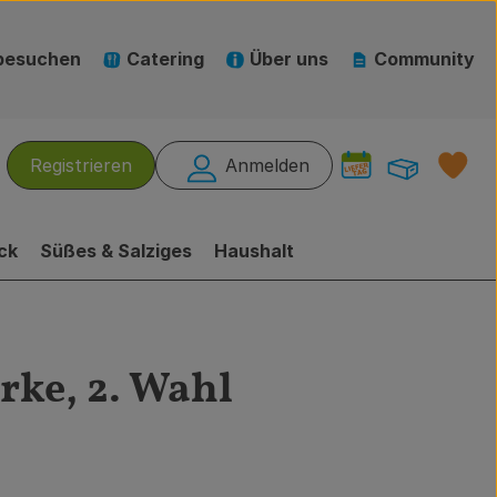
besuchen
Catering
Über uns
Community
Warenk
L
Registrieren
Anmelden
hen
ck
Süßes & Salziges
Haushalt
rke, 2. Wahl
ufügen