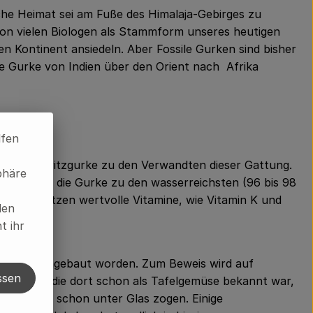
iche Heimat sei am Fuße des Himalaja-Gebirges zu
e von vielen Biologen als Stammform unseres heutigen
 Kontinent ansiedeln. Aber Fossile Gurken sind bisher
ie Gurke von Indien über den Orient nach Afrika
lfen
nd die Spritzgurke zu den Verwandten dieser Gattung.
phäre
em zählt die Gurke zu den wasserreichsten (96 bis 98
Schale sitzen wertvolle Vitamine, wie Vitamin K und
len
t ihr
0 Jahren, angebaut worden. Zum Beweis wird auf
ssen
chen auf, die dort schon als Tafelgemüse bekannt war,
n Pflanzen schon unter Glas zogen. Einige