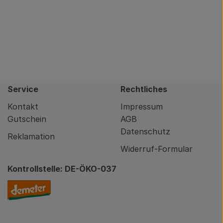
Service
Rechtliches
Kontakt
Impressum
Gutschein
AGB
Datenschutz
Reklamation
Widerruf-Formular
Kontrollstelle: DE-ÖKO-037
nity/brodowin-app.html
Externer Link zu https://www.demeter.de/