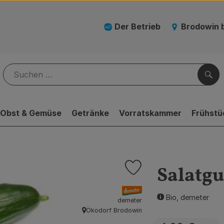
Der Betrieb
Brodowin 
Suc
Obst & Gemüse
Getränke
Vorratskammer
Frühstü
Salatgu
Produkt zu Favouriten hinz
, Verband:
Bio, demeter
demeter
Ökodorf Brodowin
, Herkunft: