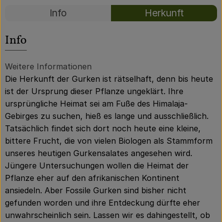
Über uns
Rezepte
Info
Herkunft
Community
Es wurden kei
Entdecke passende Rezepte
Info
Weitere Informationen
Die Herkunft der Gurken ist rätselhaft, denn bis heute
ist der Ursprung dieser Pflanze ungeklärt. Ihre
ursprüngliche Heimat sei am Fuße des Himalaja-
Gebirges zu suchen, hieß es lange und ausschließlich.
Tatsächlich findet sich dort noch heute eine kleine,
bittere Frucht, die von vielen Biologen als Stammform
unseres heutigen Gurkensalates angesehen wird.
Jüngere Untersuchungen wollen die Heimat der
Pflanze eher auf den afrikanischen Kontinent
ansiedeln. Aber Fossile Gurken sind bisher nicht
gefunden worden und ihre Entdeckung dürfte eher
unwahrscheinlich sein. Lassen wir es dahingestellt, ob