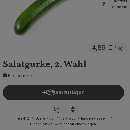
Ökodorf
, Herkunft:
Brodowin
Obst & Gemüse
Getränke
Vorratskammer
4,89 €
Frühstück
/ kg
Süßes & Salziges
Salatgurke, 2. Wahl
Haushalt
Bio, demeter
hinzufügen
Der Betrieb
Produkt zum Warenkorb hin
Brodowin besuchen
Catering
#2412
4,89 €
/ kg
7% MwSt
Handelsklasse II
Dieser Artikel wird genau eingewogen.