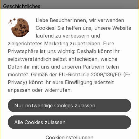
Geschichtliches:
In einschlägiger Literatur ist vermerkt, die Gurke sei
Liebe BesucherInnen, wir verwenden
schon im Ägypten der pharaonischen Altzeit, also vor
Cookies! Sie helfen uns, unsere Website
4000 Jahren, angebaut worden. Zum Beweis wird auf
laufend zu verbessern und
Tempelfresken aus dieser Zeit verwiesen. Auf
zielgerichtetes Marketing zu betreiben. Eure
europäischen Boden tauchte sie erstmals schon bei
Privatsphäre ist uns wichtig: Deshalb könnt ihr
den alten Griechen auf, die dort schon als Tafelgemüse
selbstverständlich selbst entscheiden, welche
bekannt war, allerdings sehr bitter und mit dem
Daten ihr mit uns und unseren Partnern teilen
heutigen Geschmack nicht vergleichbar. Es waren die
möchtet. Gemäß der EU-Richtlinie 2009/136/EG (E-
Römer, welche die kleinen Pflanzen schon unter Glas
Privacy) könnt ihr eure Einwilligung jederzeit
zogen. Einige Jahrhunderte später tauchte die Gurke
anpassen oder widerrufen.
dann erstmals im Osten Europas bei den Slawen auf,
um zwischen dem 16. und 17. Jahrhundert endlich in
Nur notwendige Cookies zulassen
hiesigen Gemüsebeeten zu landen.
Verwendung:
Alle Cookies zulassen
Bei rohem Verzehr wird die Gurke häufig mit Joghurt,
Essig oder Zitronensaft sowie Pflanzenöl als Salat
Cookieeinstellungen