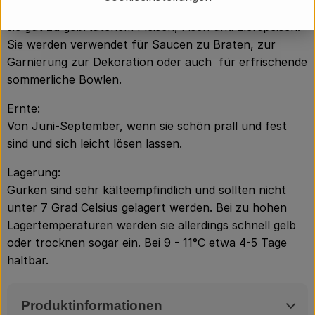
zubereitet. Aber auch als geschmortes Gemüse passen
sie gut zu gebrtatenem Fleisch, Fisch und Eierspeisen.
Sie werden verwendet für Saucen zu Braten, zur
Garnierung zur Dekoration oder auch für erfrischende
sommerliche Bowlen.
Ernte:
Von Juni-September, wenn sie schön prall und fest
sind und sich leicht lösen lassen.
Lagerung:
Gurken sind sehr kälteempfindlich und sollten nicht
unter 7 Grad Celsius gelagert werden. Bei zu hohen
Lagertemperaturen werden sie allerdings schnell gelb
oder trocknen sogar ein. Bei 9 - 11°C etwa 4-5 Tage
haltbar.
Produktinformationen