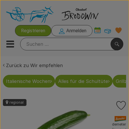
Warenk
Registrieren
Anmelden
Link
Mobiles Menu öffnen oder s
Such
Zurück zu Wir empfehlen
Italienische Wochen
Italienische Wochen
Alles für die Schultüte
Grillze
Rezeptkisten
Brodowiner Produkte
regional
P
Wir empfehlen
, Verband:
Kühltheke
demeter