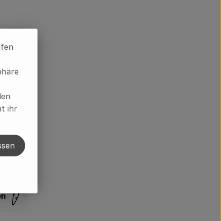
lfen
Rezept zu Favouriten hinzufügen
phäre
len
t ihr
ssen
en