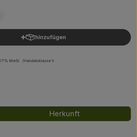
k
hinzufügen
Produkt zum Warenkorb hinzufügen
7% MwSt
Handelsklasse II
Herkunft