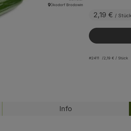
Ökodorf Brodowin
, Herkunft:
2,19 €
/ Stüc
#2411
2,19 €
/ Stück
Info