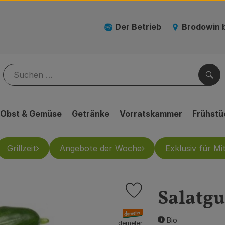
Der Betrieb
Brodowin 
Suc
Obst & Gemüse
Getränke
Vorratskammer
Frühstü
Grillzeit
Angebote der Woche
Exklusiv für Mit
Salatgu
Produkt zu Favouriten hinz
, Verband:
Bio
demeter