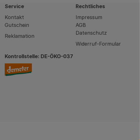
Service
Rechtliches
Kontakt
Impressum
Gutschein
AGB
Datenschutz
Reklamation
Widerruf-Formular
Kontrollstelle: DE-ÖKO-037
nity/brodowin-app.html
Externer Link zu https://www.demeter.de/