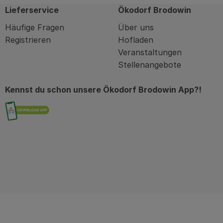
Lieferservice
Ökodorf Brodowin
Häufige Fragen
Über uns
Registrieren
Hofladen
Veranstaltungen
Stellenangebote
Kennst du schon unsere Ökodorf Brodowin App?!
Externer Link zu https://brodowin.de/commu
in
kodorfbrodowin
com/oekodorfbrodowin/?hl=de