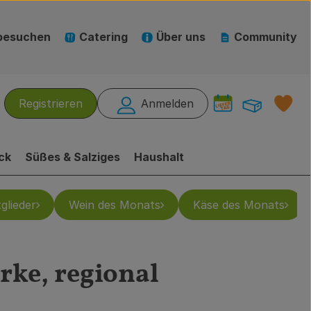
besuchen
Catering
Über uns
Community
Warenk
L
Registrieren
Anmelden
hen
ck
Süßes & Salziges
Haushalt
glieder
Wein des Monats
Käse des Monats
rke, regional
ufügen