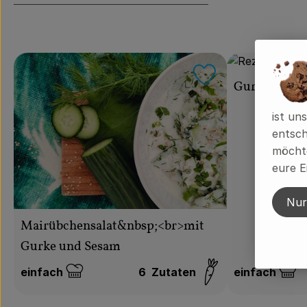
Rezept zu Favou
Gurken Gaz
ist un
entsch
möchte
eure E
Nur
Mairübchensalat&nbsp;<br>mit
Gurke und Sesam
einfach
6
Zutaten
einfach
Schwierigkeit:
Schwierigkeit