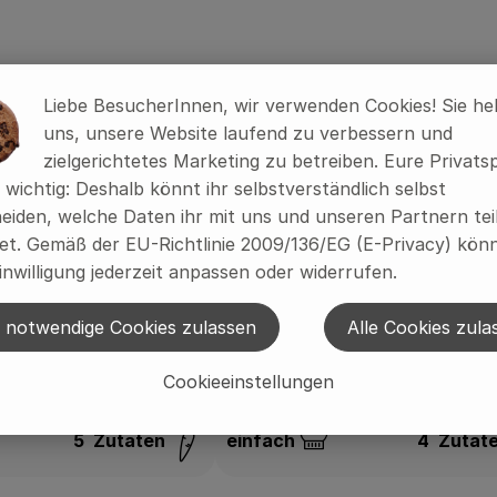
Liebe BesucherInnen, wir verwenden Cookies! Sie he
riten hinzufügen
Rezept zu Favouriten hinzufügen
uns, unsere Website laufend zu verbessern und
pacho
zielgerichtetes Marketing zu betreiben. Eure Privats
s wichtig: Deshalb könnt ihr selbstverständlich selbst
eiden, welche Daten ihr mit uns und unseren Partnern tei
t. Gemäß der EU-Richtlinie 2009/136/EG (E-Privacy) könn
inwilligung jederzeit anpassen oder widerrufen.
Knackiger Gurkensalat
 notwendige Cookies zulassen
Alle Cookies zula
Cookieeinstellungen
5
Zutaten
einfach
4
Zutat
:
Schwierigkeit: