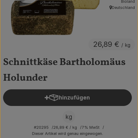
Bioland
Obst & Gemüse
Deutschland
, Herkunft:
Getränke
Vorratskammer
26,89 €
/ kg
Frühstück
Schnittkäse Bartholomäus
Süßes & Salziges
Holunder
Haushalt
hinzufügen
Der Betrieb
Produkt zum Warenkorb hin
Brodowin besuchen
kg
Catering
#20295
26,89 €
/ kg
7% MwSt
Dieser Artikel wird genau eingewogen.