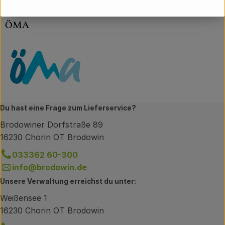
(Daten von Ecoinform)
ÖMA
Du hast eine Frage zum Lieferservice?
Brodowiner Dorfstraße 89
16230 Chorin OT Brodowin
033362 60-300
info@brodowin.de
Unsere Verwaltung erreichst du unter:
Weißensee 1
16230 Chorin OT Brodowin