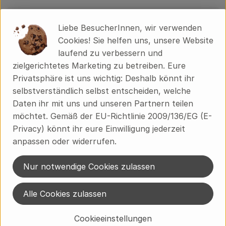
Produktinformationen
Liebe BesucherInnen, wir verwenden
Cookies! Sie helfen uns, unsere Website
laufend zu verbessern und
zielgerichtetes Marketing zu betreiben. Eure
Herkunft
Privatsphäre ist uns wichtig: Deshalb könnt ihr
selbstverständlich selbst entscheiden, welche
Hersteller: ÖMA
Daten ihr mit uns und unseren Partnern teilen
möchtet. Gemäß der EU-Richtlinie 2009/136/EG (E-
Deutschland
Privacy) könnt ihr eure Einwilligung jederzeit
anpassen oder widerrufen.
Nur notwendige Cookies zulassen
ÖMA Beer GmbH
Ökologische Molkereien Allgäu
Alle Cookies zulassen
D 88161 Lindenberg im Allgäu
Kontrollnummer DE-BY-006-12899-BCD
Cookieeinstellungen
www.oema.de