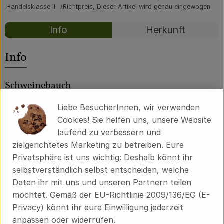
Über uns
Handelsklasse II
Richtpreis,
Dieser Artikel wird genau eingewogen.
Rezepte
Community
Info
Herkunft
Es wurden kei
Entdecke passende Rezepte
Info
Schweinebauch
Liebe BesucherInnen, wir verwenden
2 Stück, ca. 250g
Cookies! Sie helfen uns, unsere Website
laufend zu verbessern und
Produktinformationen
zielgerichtetes Marketing zu betreiben. Eure
Privatsphäre ist uns wichtig: Deshalb könnt ihr
selbstverständlich selbst entscheiden, welche
Daten ihr mit uns und unseren Partnern teilen
Herkunft
möchtet. Gemäß der EU-Richtlinie 2009/136/EG (E-
Privacy) könnt ihr eure Einwilligung jederzeit
Hersteller: BMH
anpassen oder widerrufen.