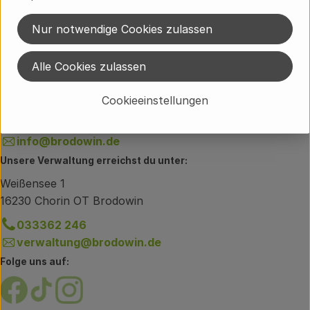
Nur notwendige Cookies zulassen
Regional
Du hast eine Frage zum Lieferservice?
Alle Cookies zulassen
Brodowiner Dorfstraße 89
16230 Chorin OT Brodowin
Cookieeinstellungen
033362 60-300
info@brodowin.de
Unsere Verwaltung erreichst du unter:
Weißensee 1
16230 Chorin OT Brodowin
033362 246
verwaltung@brodowin.de
Folge uns auf:
Externer Link zu https://www.facebook.com/brodow
Externer Link zu https://www.tiktok.com/@oe
Externer Link zu https://www.instagram.