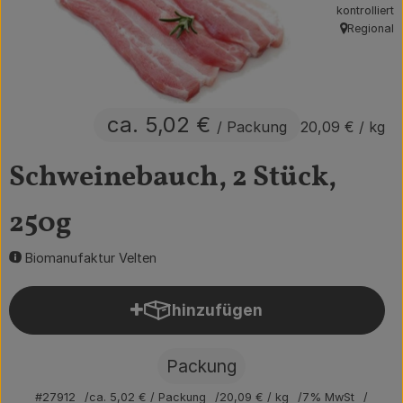
kontrolliert
Obst & Gemüse
Regional
, Herkunft:
Getränke
Vorratskammer
ca. 5,02 €
/ Packung
20,09 €
/ kg
Frühstück
Schweinebauch, 2 Stück,
Süßes & Salziges
250g
Haushalt
Biomanufaktur Velten
Der Betrieb
hinzufügen
Produkt zum Warenkorb hin
Brodowin besuchen
Packung
Catering
#27912
ca. 5,02 €
/ Packung
20,09 €
/ kg
7% MwSt