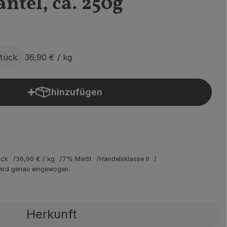
tel, ca. 250g
Stück
36,90 €
/ kg
hinzufügen
Produkt zum Warenkorb hinzufügen
ück
36,90 €
/ kg
7% MwSt
Handelsklasse II
 wird genau eingewogen.
Herkunft