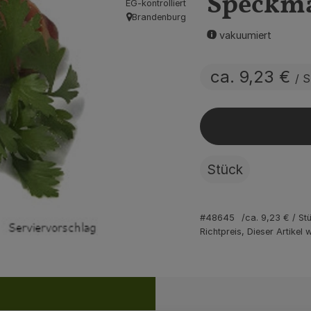
Speckman
EG-kontrolliert
Brandenburg
, Herkunft:
vakuumiert
ca. 9,23 €
/ 
Stück
#48645
ca. 9,23 €
/ St
Richtpreis,
Dieser Artikel
Rezepte