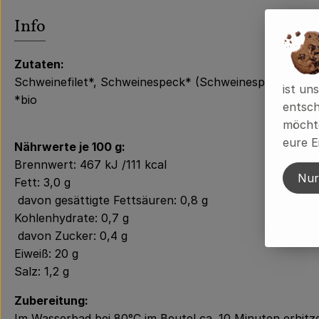
Es wurden ke
Entdecke passende Rezepte
Info
Zutaten:
Schweinefilet*, Schweinespeck* (Schweinespeck*, Meers
ist un
*bio
entsch
möchte
eure E
Nährwerte je 100 g:
Brennwert: 467 kJ /111 kcal
Nur
Fett: 3,0 g
davon gesättigte Fettsäuren: 0,8 g
Kohlenhydrate: 0,7 g
davon Zucker: 0,4 g
Eiweiß: 20 g
Salz: 1,2 g
Zubereitung:
Im Wasserbad bei 80°C im Beutel ca. 10 Minuten erhitzen