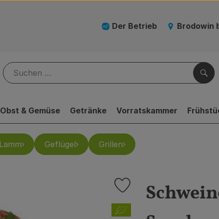
Der Betrieb
Brodowin 
Suc
Obst & Gemüse
Getränke
Vorratskammer
Frühstü
Lamm
Geflügel
Grillen
Schweine
Produkt zu Favouriten hinzufü
, Verband: