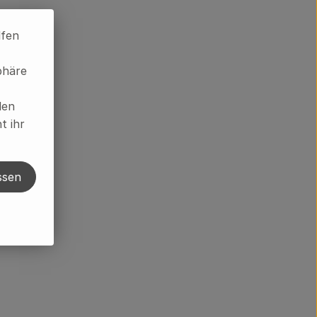
lfen
phäre
len
t ihr
ssen