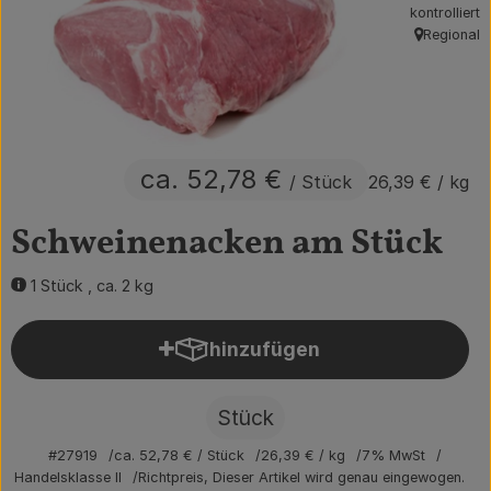
kontrolliert
Obst & Gemüse
Regional
, Herkunft:
Getränke
Vorratskammer
ca. 52,78 €
Frühstück
/ Stück
26,39 €
/ kg
Süßes & Salziges
Schweinenacken am Stück
Haushalt
1 Stück , ca. 2 kg
hinzufügen
Der Betrieb
Produkt zum Warenkorb hin
Brodowin besuchen
Stück
Catering
#27919
ca. 52,78 €
/ Stück
26,39 €
/ kg
7% MwSt
Handelsklasse II
Richtpreis,
Dieser Artikel wird genau eingewogen.