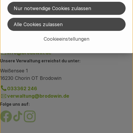
Regional
Nur notwendige Cookies zulassen
Du hast eine Frage zum Lieferservice?
Alle Cookies zulassen
Brodowiner Dorfstraße 89
16230 Chorin OT Brodowin
Cookieeinstellungen
033362 60-300
info@brodowin.de
Unsere Verwaltung erreichst du unter:
Weißensee 1
16230 Chorin OT Brodowin
033362 246
verwaltung@brodowin.de
Folge uns auf:
Externer Link zu https://www.facebook.com/brodow
Externer Link zu https://www.tiktok.com/@oe
Externer Link zu https://www.instagram.