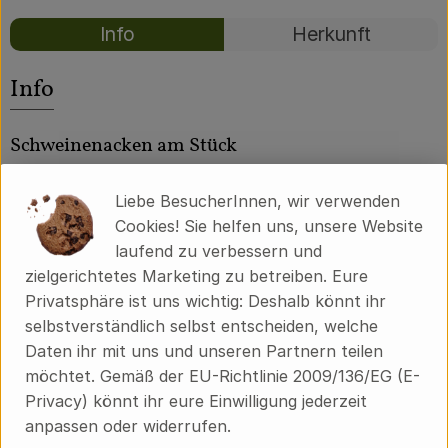
Über uns
Rezepte
Info
Herkunft
Community
Es wurden kei
Entdecke passende Rezepte
Info
Schweinenacken am Stück
ca. 2 kg
Liebe BesucherInnen, wir verwenden
Cookies! Sie helfen uns, unsere Website
laufend zu verbessern und
Produktinformationen
zielgerichtetes Marketing zu betreiben. Eure
Privatsphäre ist uns wichtig: Deshalb könnt ihr
selbstverständlich selbst entscheiden, welche
Daten ihr mit uns und unseren Partnern teilen
Herkunft
möchtet. Gemäß der EU-Richtlinie 2009/136/EG (E-
Privacy) könnt ihr eure Einwilligung jederzeit
Hersteller: [E]
anpassen oder widerrufen.