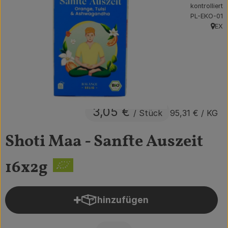
kontrolliert
Obst & Gemüse
, Kontrollstel
PL-EKO-01
EX
, Herk
Getränke
Vorratskammer
Frühstück
Süßes & Salziges
3,05 €
/ Stück
95,31 €
/ KG
Haushalt
Shoti Maa - Sanfte Auszeit
16x2g
Der Betrieb
Brodowin besuchen
hinzufügen
Produkt zum Warenkorb hin
Catering