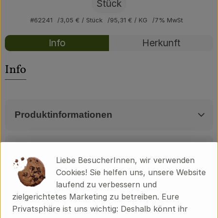
Über uns
Stück
#62241
3,05 €
/ Stück
95,31 €
/ KG
7% MwSt
Community
Rezepte
Info
Herkunft
Es wurden kei
Entdecke passende Rezepte
Info
Produktinformationen
Zutaten
Liebe BesucherInnen, wir verwenden
Cookies! Sie helfen uns, unsere Website
laufend zu verbessern und
Produktdatenblatt
zielgerichtetes Marketing zu betreiben. Eure
Privatsphäre ist uns wichtig: Deshalb könnt ihr