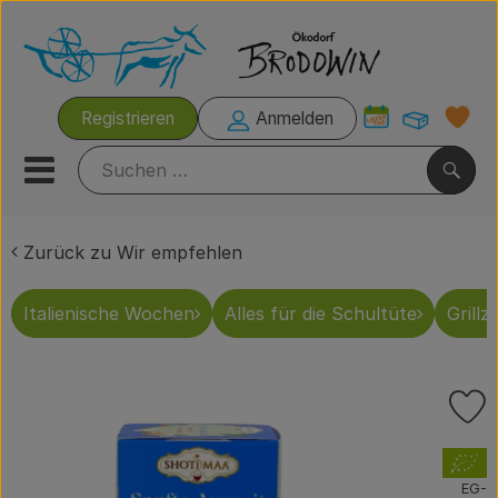
Warenk
Registrieren
Anmelden
Link
Mobiles Menu öffnen oder s
Such
Zurück zu Wir empfehlen
Italienische Wochen
Italienische Wochen
Alles für die Schultüte
Grillze
Rezeptkisten
Brodowiner Produkte
P
Wir empfehlen
, Verband:
Kühltheke
EG-