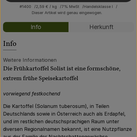
Über uns
#1400
2,59 €
/ kg
7% MwSt
Handelsklasse I
Dieser Artikel wird genau eingewogen.
Community
Rezepte
Info
Herkunft
Es wurden kei
Entdecke passende Rezepte
Info
Weitere Informationen
Die Frühkartoffel Solist ist eine formschöne,
extrem frühe Speisekartoffel
vorwiegend festkochend
Die Kartoffel (Solanum tuberosum), in Teilen
Deutschlands sowie in Österreich auch als Erdapfel,
und im restlichen deutschsprachigen Raum unter
diversen Regionalnamen bekannt, ist eine Nutzpflanze
aus der Familie der Nachtschattengewächse