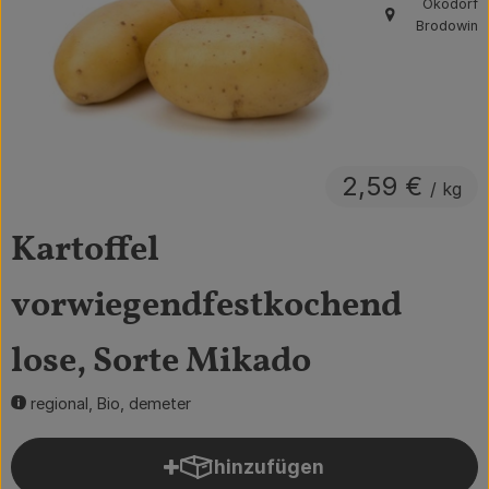
Ökodorf
, Herkunft:
Brodowin
Obst & Gemüse
Getränke
Vorratskammer
Frühstück
2,59 €
/ kg
Süßes & Salziges
Kartoffel
Haushalt
vorwiegendfestkochend
lose, Sorte Mikado
Der Betrieb
Brodowin besuchen
regional, Bio, demeter
Catering
hinzufügen
Produkt zum Warenkorb hin