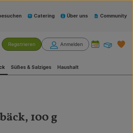
besuchen
Catering
Über uns
Community
Warenk
L
Registrieren
Anmelden
hen
ck
Süßes & Salziges
Haushalt
bäck, 100 g
gen