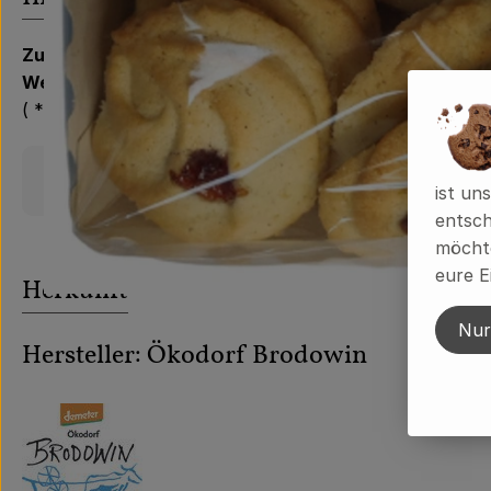
Zutaten:
Weizenmehl*
, Rohrohrzucker*,
Butter*
, Margarine* (
( *aus kontrolliert biologischer Erzeugung)
Produktinformationen
ist un
entsch
möchte
eure E
Herkunft
Nur
Hersteller: Ökodorf Brodowin