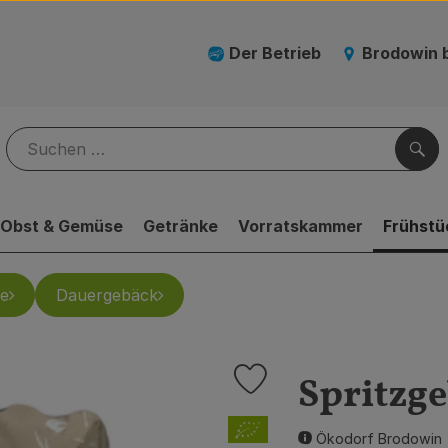
Der Betrieb
Brodowin 
Suc
Obst & Gemüse
Getränke
Vorratskammer
Frühstü
e
Dauergebäck
Spritzge
Produkt zu Favouriten hinzufü
, Verband:
Ökodorf Brodowin