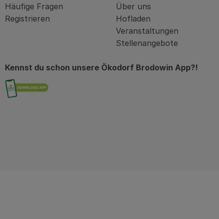
Häufige Fragen
Über uns
Registrieren
Hofladen
Veranstaltungen
Stellenangebote
Kennst du schon unsere Ökodorf Brodowin App?!
Externer Link zu https://brodowin.de/commu
in
kodorfbrodowin
com/oekodorfbrodowin/?hl=de