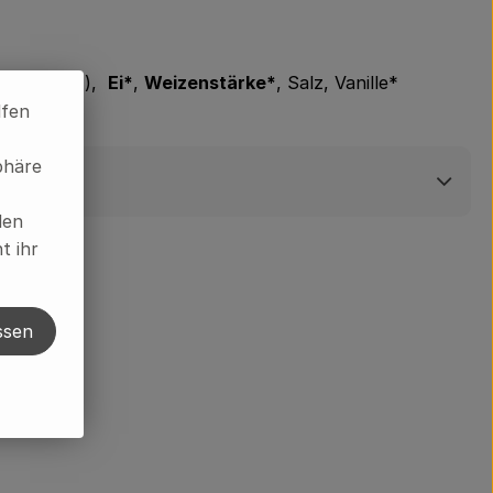
onzentrat*),
Ei*
,
Weizenstärke*
, Salz, Vanille*
lfen
phäre
len
t ihr
ssen