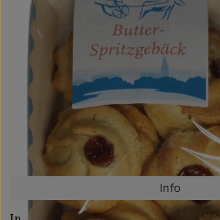
Info
Es wurden ke
Entdecke passende Rezepte
Info