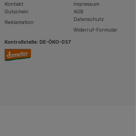
Kontakt
Impressum
Gutschein
AGB
Datenschutz
Reklamation
Widerruf-Formular
Kontrollstelle: DE-ÖKO-037
nity/brodowin-app.html
Externer Link zu https://www.demeter.de/