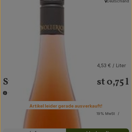
Deutschland
, Herkunft:
Obst & Gemüse
Getränke
Vorratskammer
Frühstück
Süßes & Salziges
10,90 €
/ Flasche
14,53 €
/ Liter
Haushalt
St. Laurent Weißherbst 0,75 l
feinherb
Der Betrieb
Artikel leider gerade ausverkauft!
Brodowin besuchen
#67459
10,90 €
/ Flasche
14,53 €
/ Liter
19% MwSt
Handelsklasse II
Catering
Rezepte