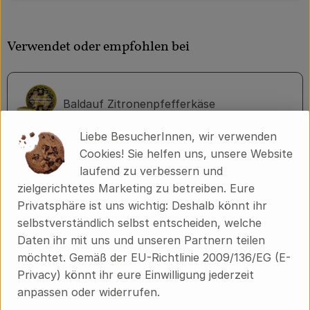
Verwendet oder empfohlen bei
Baldauf Zitronenpfefferkäse
Liebe BesucherInnen, wir verwenden
Cookies! Sie helfen uns, unsere Website
laufend zu verbessern und
Herkunft
zielgerichtetes Marketing zu betreiben. Eure
Privatsphäre ist uns wichtig: Deshalb könnt ihr
Hersteller: ZWÖLBERICH
selbstverständlich selbst entscheiden, welche
Daten ihr mit uns und unseren Partnern teilen
Deutschland
möchtet. Gemäß der EU-Richtlinie 2009/136/EG (E-
Privacy) könnt ihr eure Einwilligung jederzeit
anpassen oder widerrufen.
Zwölberich GmbH