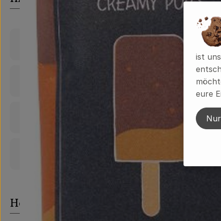
Produktinformationen
ist un
entsch
Zutaten
möchte
eure E
Nährwert-Info
Nur
Produktdatenblatt
Herkunft