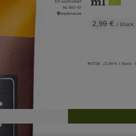
ml
EG-kontrolliert
, Kontrollstelle:
NL-BIO-01
Niederlande
, Herkunft:
2,99 €
/ Stück
#51136
2,99 €
/ Stück
Rezepte
ine passenden Rezepte gefunden.