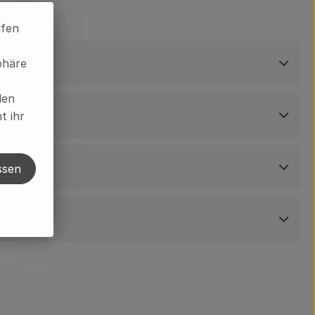
lfen
phäre
len
t ihr
ssen