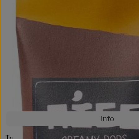
Info
Es wurden ke
Entdecke passende Rezepte
Info