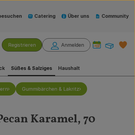
besuchen
Catering
Über uns
Community
Warenk
L
Registrieren
Anmelden
hen
ck
Süßes & Salziges
Haushalt
ern
Gummibärchen & Lakritz
 Pecan Karamel, 70
gen