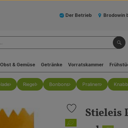
Der Betrieb
Brodowin 
Suc
Obst & Gemüse
Getränke
Vorratskammer
Frühstü
lade
Riegel
Bonbons
Pralinen
Knabb
Stieleis
Produkt zu Favouriten hinzufü
, Verband: