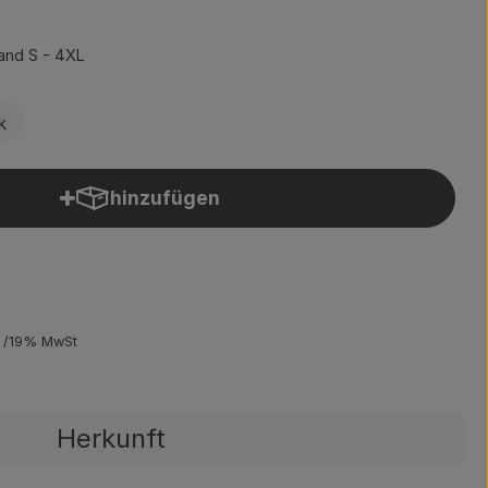
and S - 4XL
k
hinzufügen
Produkt zum Warenkorb hinzufügen
19% MwSt
Herkunft