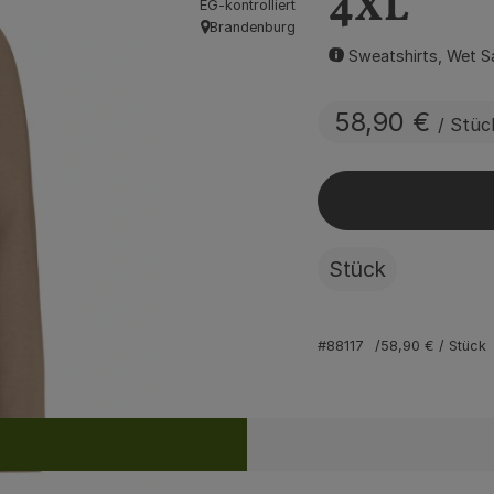
4XL
EG-kontrolliert
Brandenburg
, Herkunft:
Sweatshirts, Wet S
58,90 €
/ Stüc
Stück
#88117
58,90 €
/ Stück
Rezepte
ine passenden Rezepte gefunden.