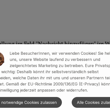
tellung im Feld "Nachricht hinzufügen" im
Liebe BesucherInnen, wir verwenden Cookies! Sie he
sschnitt
uns, unsere Website laufend zu verbessern und
olyester. Widerstandsfähigkeit und Stabilität beim Wasch
zielgerichtetes Marketing zu betreiben. Eure Privats
s wichtig: Deshalb könnt ihr selbstverständlich selbst
eiden, welche Daten ihr mit uns und unseren Partnern tei
t. Gemäß der EU-Richtlinie 2009/136/EG (E-Privacy) könn
inwilligung jederzeit anpassen oder widerrufen.
inrich an dich versendet.
 notwendige Cookies zulassen
Alle Cookies zula