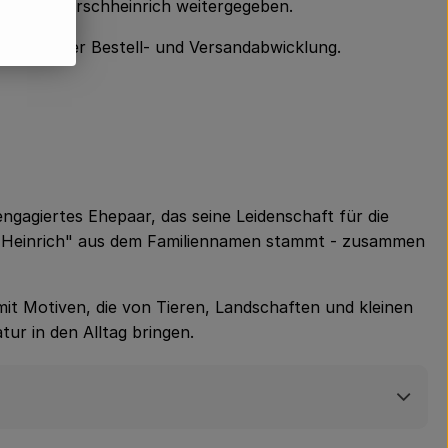
mer) an Hirschheinrich weitergegeben.
m Zweck der Bestell- und Versandabwicklung.
ngagiertes Ehepaar, das seine Leidenschaft für die
end "Heinrich" aus dem Familiennamen stammt - zusammen
mit Motiven, die von Tieren, Landschaften und kleinen
tur in den Alltag bringen.