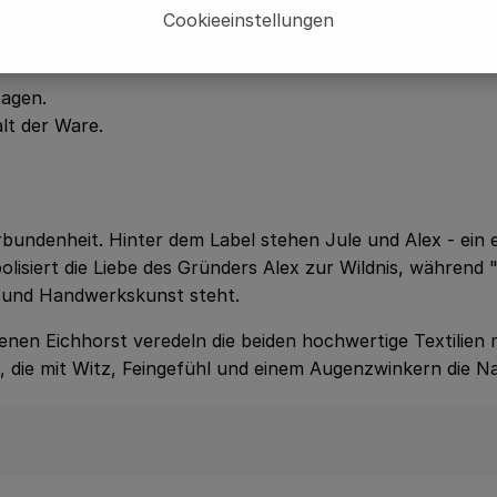
orderlichen Kundendaten (Name, Adresse, ggf. Telefonnum
Cookieeinstellungen
verständnis zur Weitergabe dieser Daten ausschließlich zu
tagen.
lt der Ware.
undenheit. Hinter dem Label stehen Jule und Alex - ein e
ymbolisiert die Liebe des Gründers Alex zur Wildnis, währ
ät und Handwerkskunst steht.
enen Eichhorst veredeln die beiden hochwertige Textilien 
s, die mit Witz, Feingefühl und einem Augenzwinkern die Na