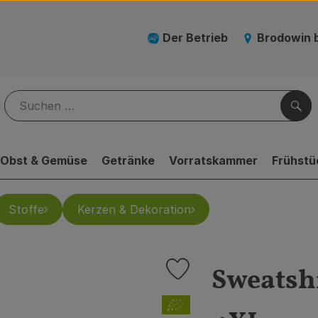
Der Betrieb
Brodowin 
Suc
Obst & Gemüse
Getränke
Vorratskammer
Frühstü
Stoffe
Kerzen & Dekoration
Sweatshi
Produkt zu Favouriten hinzufü
, Verband: