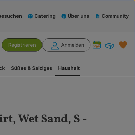
besuchen
Catering
Über uns
Community
Warenk
L
Registrieren
Anmelden
hen
ck
Süßes & Salziges
Haushalt
rt, Wet Sand, S -
gen