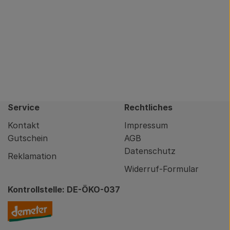
Service
Rechtliches
Kontakt
Impressum
Gutschein
AGB
Datenschutz
Reklamation
Widerruf-Formular
Kontrollstelle: DE-ÖKO-037
nity/brodowin-app.html
Externer Link zu https://www.demeter.de/