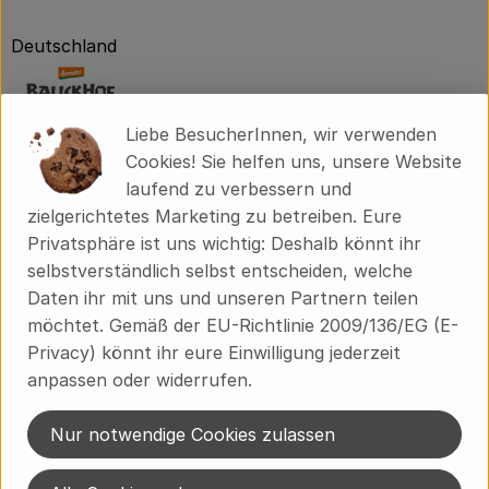
Deutschland
Liebe BesucherInnen, wir verwenden
Cookies! Sie helfen uns, unsere Website
laufend zu verbessern und
Bauckhof GmbH
zielgerichtetes Marketing zu betreiben. Eure
Privatsphäre ist uns wichtig: Deshalb könnt ihr
D 29525 Uelzen
selbstverständlich selbst entscheiden, welche
Auf dem
Bauckhof Klein Süstedt
, dem
Daten ihr mit uns und unseren Partnern teilen
Ursprungsbetrieb der heutigen Bauckhöfe
und zugleich
möchtet. Gemäß der EU-Richtlinie 2009/136/EG (E-
einem der ältesten
Demeter-Betriebe
Privacy) könnt ihr eure Einwilligung jederzeit
Deutschlands
,
zeigen wir seit 1932, dass echte
anpassen oder widerrufen.
Landwirtschaft, gelebtes Tierwohl und ehrliches
Handwerk möglich sind.
Nur notwendige Cookies zulassen
Ob Fernsehen, Radio oder Magazin - wir stehen für
Transparenz, Qualität und eine Haltung, die selten