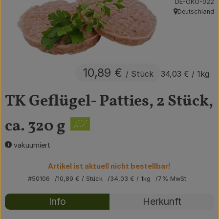
, Kontrollstelle:
DE-ÖKO-022
Deutschland
Obst & Gemüse
, Herkunft:
Getränke
Vorratskammer
10,89 €
/ Stück
34,03 €
/ 1kg
Frühstück
TK Geflügel- Patties, 2 Stück,
Süßes & Salziges
ca. 320 g
Haushalt
vakuumiert
Der Betrieb
Artikel ist aktuell nicht bestellbar!
Brodowin besuchen
#50106
10,89 €
/ Stück
34,03 €
/ 1kg
7% MwSt
Rezepte
Catering
Info
Herkunft
Es wurden kei
Entdecke passende Rezepte