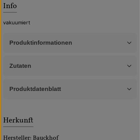
Über uns
Info
Community
vakuumiert
Produktinformationen
Zutaten
Produktdatenblatt
Herkunft
Hersteller: Bauckhof