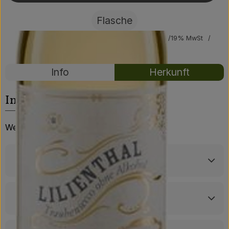
Über uns
Flasche
Community
#69065
9,29 €
/ Flasche
9290,00 €
/ Liter
19% MwSt
Handelsklasse II
Rezepte
Info
Herkunft
Es wurden kei
Entdecke passende Rezepte
Info
Weinimport Riegel GmbH
Produktinformationen
Zutaten