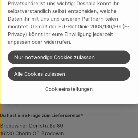
Privatsphäre ist uns wichtig: Deshalb könnt ihr
Handschuhe, um Hautkontakt zu vermeiden, und
selbstverständlich selbst entscheiden, welche
sorge für ausreichende Belüftung, um die Ansammlung
Daten ihr mit uns und unseren Partnern teilen
von CO2 zu verhindern.
möchtet. Gemäß der EU-Richtlinie 2009/136/EG (E-
Privacy) könnt ihr eure Einwilligung jederzeit
Produktinformationen
anpassen oder widerrufen.
Nur notwendige Cookies zulassen
Herkunft
Alle Cookies zulassen
Hersteller: Ökodorf Brodowin
Cookieeinstellungen
Ökodorf Brodowin
Du hast eine Frage zum Lieferservice?
Brodowiner Dorfstraße 89
16230 Chorin OT Brodowin