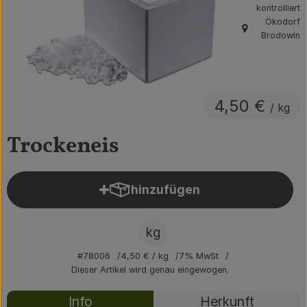
kontrolliert
Obst & Gemüse
Ökodorf
, Herkunft:
Brodowin
Getränke
Vorratskammer
4,50 €
/ kg
Frühstück
Trockeneis
Süßes & Salziges
Haushalt
hinzufügen
Produkt zum Warenkorb hin
Der Betrieb
kg
Brodowin besuchen
#78006
4,50 €
/ kg
7% MwSt
Dieser Artikel wird genau eingewogen.
Catering
Rezepte
Info
Herkunft