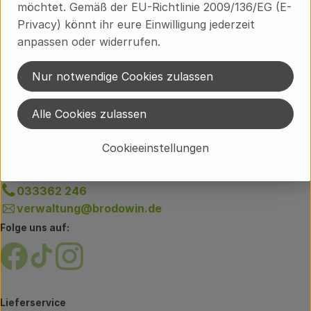
möchtet. Gemäß der EU-Richtlinie 2009/136/EG (E-
Privacy) könnt ihr eure Einwilligung jederzeit
Du hast eine Frage zum Lieferservice?
anpassen oder widerrufen.
Brodowiner Dorfstraße 89
16230 Chorin OT Brodowin
Nur notwendige Cookies zulassen
033362 60-300
info@brodowin.de
Alle Cookies zulassen
Unsere Verwaltung erreichst du unter:
Cookieeinstellungen
Weißensee 1
16230 Chorin OT Brodowin
033362 246
verwaltung@brodowin.de
Folge uns auf:
Externer Link zu https://www.facebook.com/brodow
Externer Link zu https://www.tiktok.com/@oe
Externer Link zu https://www.instagram.
Lieferservice