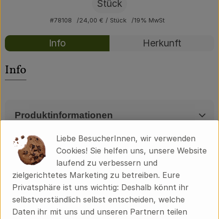
Über uns
Stück
#78108
24,00 €
/ Stück
19% MwSt
Community
Rezepte
Info
Herkunft
Es wurden kei
Entdecke passende Rezepte
Info
Produktinformationen
Liebe BesucherInnen, wir verwenden
Cookies! Sie helfen uns, unsere Website
Herkunft
laufend zu verbessern und
zielgerichtetes Marketing zu betreiben. Eure
Privatsphäre ist uns wichtig: Deshalb könnt ihr
Hersteller: Manufaktur BLAUSIEB
selbstverständlich selbst entscheiden, welche
Daten ihr mit uns und unseren Partnern teilen
16248 Lunow-Stolzenhagen Brandenburg