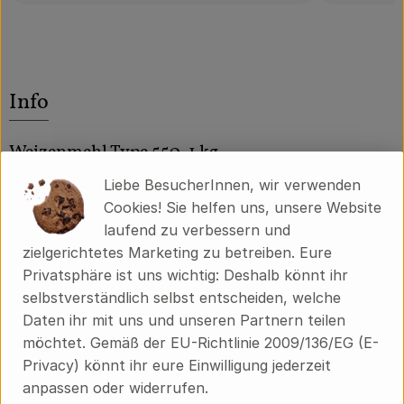
Info
Weizenmehl Type 550, 1 kg
Liebe BesucherInnen, wir verwenden
Ein helles, fein ausgemahlenes Mehl mit
Cookies! Sie helfen uns, unsere Website
hervorragenden Backeigenschaften. Das Alnatura
laufend zu verbessern und
Weizenmehl Type 550 ist vielseitig zu verwenden: für
zielgerichtetes Marketing zu betreiben. Eure
süßes und salziges Gebäck, Kuchen sowie helle Brote
Privatsphäre ist uns wichtig: Deshalb könnt ihr
und Brötchen. Der Weizen stammt aus Bioland-Anbau.
selbstverständlich selbst entscheiden, welche
Daten ihr mit uns und unseren Partnern teilen
Zutaten:
möchtet. Gemäß der EU-Richtlinie 2009/136/EG (E-
Weizenmehl
* Type 550
Privacy) könnt ihr eure Einwilligung jederzeit
*aus biologischer Landwirtschaft
anpassen oder widerrufen.