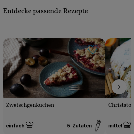
Über uns
Entdecke passende Rezepte
Community
Rezept zu Favo
Zwetschgenkuchen
Christstol
einfach
5
Zutaten
mittel
Schwierigkeit:
Schwierigk