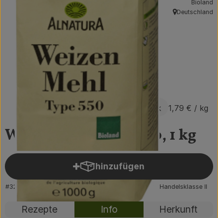
Bioland
Obst & Gemüse
Deutschland
, Herkunft:
Getränke
Vorratskammer
Frühstück
Süßes & Salziges
1,79 €
/ Stück
1,79 €
/ kg
Haushalt
Weizenmehl Type 550, 1 kg
Der Betrieb
hinzufügen
Produkt zum Warenkorb hin
Brodowin besuchen
#32700
1,79 €
/ Stück
1,79 €
/ kg
7% MwSt
Handelsklasse II
Catering
Rezepte
Info
Herkunft