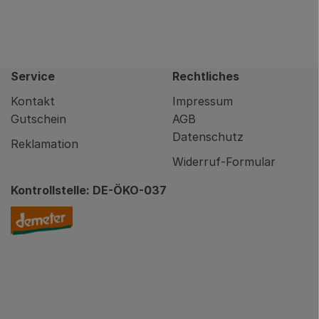
Service
Rechtliches
Kontakt
Impressum
Gutschein
AGB
Datenschutz
Reklamation
Widerruf-Formular
Kontrollstelle: DE-ÖKO-037
nity/brodowin-app.html
Externer Link zu https://www.demeter.de/