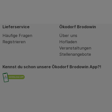
Lieferservice
Ökodorf Brodowin
Häufige Fragen
Über uns
Registrieren
Hofladen
Veranstaltungen
Stellenangebote
Kennst du schon unsere Ökodorf Brodowin App?!
Externer Link zu https://brodowin.de/commu
in
kodorfbrodowin
com/oekodorfbrodowin/?hl=de