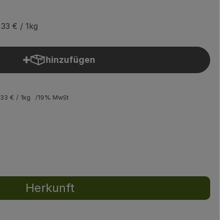
,33 €
/ 1kg
hinzufügen
Produkt zum Warenkorb hinzufügen
,33 €
/ 1kg
19% MwSt
Herkunft