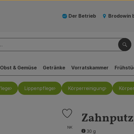
Der Betrieb
Brodowin 
Suc
Obst & Gemüse
Getränke
Vorratskammer
Frühstü
lege
Lippenpflege
Körperreinigung
Körper
Zahnputzp
Produkt zu Favouriten hinzufügen
, Verband:
NK
30 g
, Kontrollstelle:
.