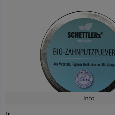
Info
Es wurden ke
Entdecke passende Rezepte
Info