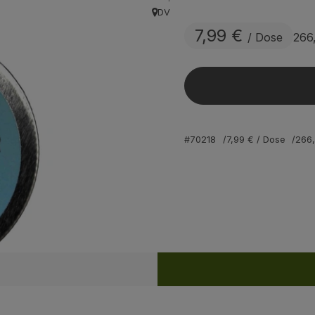
DV
, Herkunft:
7,99 €
/ Dose
266
#70218
7,99 €
/ Dose
266
Rezepte
ine passenden Rezepte gefunden.