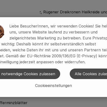
us Kieler Ostseesalz, Rügener Dreikronen Heilkreide und 
Liebe BesucherInnen, wir verwenden Cookies! Sie he
lichen Zutaten - also ein reines Naturmittel, handwerklich
uns, unsere Website laufend zu verbessern und
 gedrückt, so dass etwas Pulver auf den Borsten haften 
zielgerichtetes Marketing zu betreiben. Eure Privats
asser gespült werden.
s wichtig: Deshalb könnt ihr selbstverständlich selbst
as gewöhnungsbedürftig, da Salz und Kreide die Hauptbes
eiden, welche Daten ihr mit uns und unseren Partnern tei
 nach jedem Putzen.
t. Gemäß der EU-Richtlinie 2009/136/EG (E-Privacy) könn
inwilligung jederzeit anpassen oder widerrufen.
rprodukt ohne Rieselhilfen und ohne künstliche Geschmack
Gewürzen und bilden manchmal kleine Klümpchen, dies stel
 notwendige Cookies zulassen
Alle Cookies zula
Benutzen leicht geöffnet im Bad stehen, so kann übersch
Cookieeinstellungen
lichen Alternativen zu künstlich-chemischen Zahnpflegemi
eckeldose aus Weißblech. Kein Aluminium, kein Mikroplasti
fferminzblätter