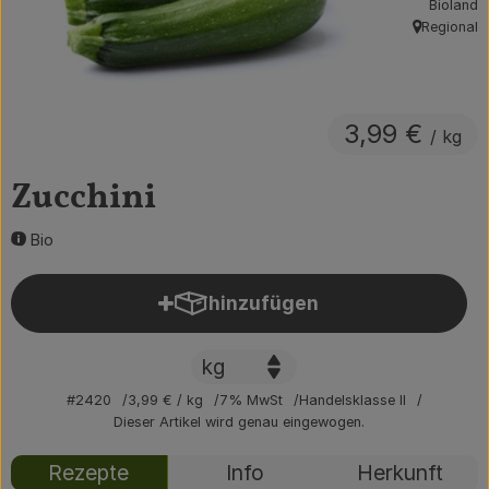
Bioland
Obst & Gemüse
Regional
, Herkunft:
Getränke
Vorratskammer
3,99 €
/ kg
Frühstück
Zucchini
Süßes & Salziges
Bio
Haushalt
hinzufügen
Produkt zum Warenkorb hin
Der Betrieb
Brodowin besuchen
#2420
3,99 €
/ kg
7% MwSt
Handelsklasse II
Dieser Artikel wird genau eingewogen.
Catering
Rezepte
Info
Herkunft