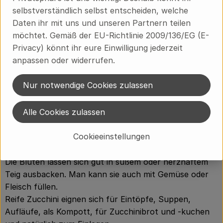
Entdeckung Amerikas gelangte die Zucchini in die
selbstverständlich selbst entscheiden, welche
Mittelmeerländer und galt dort bald als alltägliches
Daten ihr mit uns und unseren Partnern teilen
Sommergemüse und wurde bereits züchterisch
möchtet. Gemäß der EU-Richtlinie 2009/136/EG (E-
bearbeitet. In Deutschland schätzte man sie lange Zeit
Privacy) könnt ihr eure Einwilligung jederzeit
als sehr guten Einmach- und Küchenkürbis. Das Ernten
anpassen oder widerrufen.
von jungen, kleinen und unreifen Früchten - wie es in
Italien üblich ist - wurde bei uns erst in den sechziger
Nur notwendige Cookies zulassen
Jahren bekannt.
Alle Cookies zulassen
Verwendung:
Junge, unreif geerntete Früchte können als
Cookieeinstellungen
Kochgemüse, in Suppen, Salaten und auch in
Süßspeisen verwendet werden.
Die Blüten lassen sich gut in süßem oder herzhaftem
Teig ausbacken. Man kann sie auch mit Gemüse oder
Fleisch füllen.
Reife Zucchini eignen sich für Eintöpfe, Suppen,
Aufläufe, als Kompott, für Zucchinibrot und -kuchen