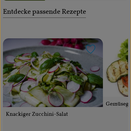
Über uns
Entdecke passende Rezepte
Community
Rezept zu Favo
Gemüsegri
Knackiger Zucchini-Salat