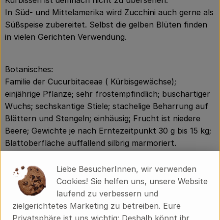
Kürbissen ist demnach nicht zu übersehen.
In Süd- und Mittelamerika wird Zucchini auch gerne als
Süßspeise zubereitet. Selbst die gelben Blüten finden
in vielen Gerichten Verwendung.
Botanisches:
Familie der Cucurbitaceae ( Kürbisgewächse);
einjährige Pflanze; sehr frostempfindlich; buschartiger
Wuchs; sechskantige Stiele; stachelige Beharrung auf
Blättern und Stengeln; einhäusig; Frucht ist niedere
Beere; Gewichte je nach Erntezeitpunkt 30 g bis 15 kg;
Blattoberfläche auffallend silbrig marmoriert.
Geschichtiches:
Liebe BesucherInnen, wir verwenden
Die Evolution der Zuccini geht auf die Wildart
Cookies! Sie helfen uns, unsere Website
Cucurbita texana im nördlichen Mexiko und den
laufend zu verbessern und
östlichen Gebieten der USA zurück. Erste Funde
zielgerichtetes Marketing zu betreiben. Eure
stammen aus der Zeit 7000 bis 5000 v.d.Z..Nach der
Privatsphäre ist uns wichtig: Deshalb könnt ihr