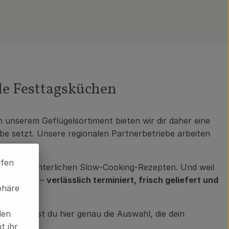
e Festtagsküchen
n unserem Geflügelsortiment bieten wir dir daher eine
e setzt. Unsere regionalen Partnerbetriebe arbeiten
lfen
is hin zu winterlichen Slow-Cooking-Rezepten. Und weil
nterstützt –
verlässlich terminiert, frisch geliefert und
phäre
st, findest du hier genau die Auswahl, die dein
len
t ihr