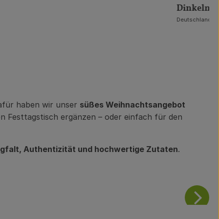
Dinkelmeh
, R
Deutschland
5,
, Herkunft:
afür haben wir unser
süßes Weihnachtsangebot
en Festtagstisch ergänzen – oder einfach für den
gfalt, Authentizität und hochwertige Zutaten
.