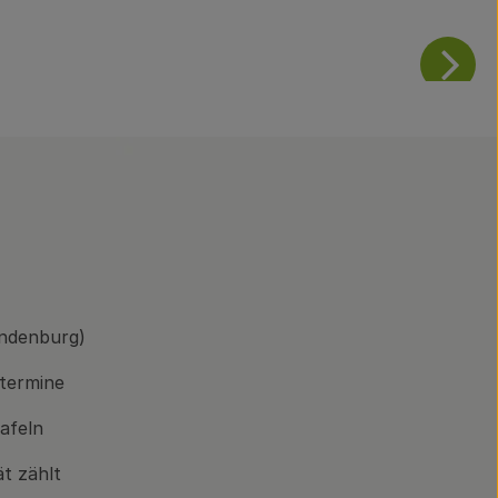
andenburg)
rtermine
afeln
ät zählt