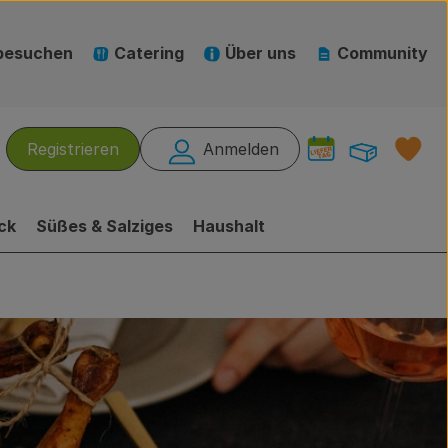
besuchen
Catering
Über uns
Community
Warenk
L
Registrieren
Anmelden
hen
ck
Süßes & Salziges
Haushalt