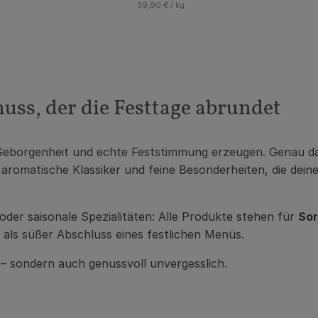
, Referenzpreis:
39,90 €
/ kg
s, der die Festtage abrundet
 Geborgenheit und echte Feststimmung erzeugen. Genau d
aromatische Klassiker und feine Besonderheiten, die dein
oder saisonale Spezialitäten: Alle Produkte stehen für
Sor
als süßer Abschluss eines festlichen Menüs.
 – sondern auch genussvoll unvergesslich.