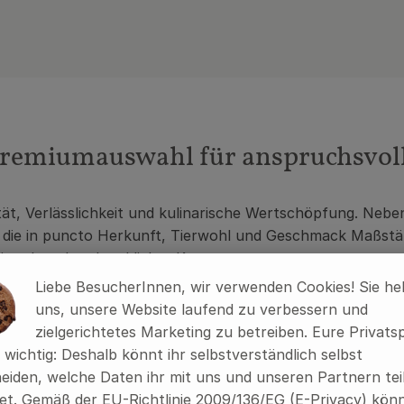
Premiumauswahl für anspruchsvoll
ät, Verlässlichkeit und kulinarische Wertschöpfung. Nebe
, die in puncto Herkunft, Tierwohl und Geschmack Maßstäb
mit echter handwerklicher Kompetenz.
Liebe BesucherInnen, wir verwenden Cookies! Sie he
menü: vom klassischen Braten über feine Kurzbratgerichte b
uns, unsere Website laufend zu verbessern und
hältst du bei uns ausschließlich Ware, die deinen Ablauf u
zielgerichtetes Marketing zu betreiben. Eure Privats
s wichtig: Deshalb könnt ihr selbstverständlich selbst
 bewusst jenseits des klassischen Geflügels planen möchte
eiden, welche Daten ihr mit uns und unseren Partnern tei
t. Gemäß der EU-Richtlinie 2009/136/EG (E-Privacy) könn