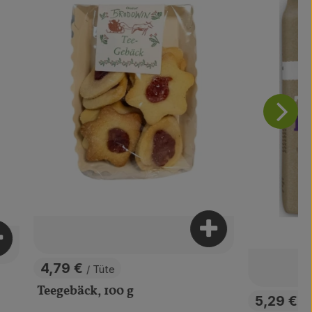
Produkt zum Ware
rodukt zum Warenkorb hinzufügen
4,79 €
/ Tüte
, Preis:
Teegebäck, 100 g
5,29 €
/ 
, Preis: