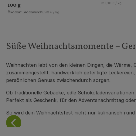
, Referenzpreis:
39,90 €
/ kg
100 g
, Referenzpreis:
Ökodorf Brodowin
39,90 €
/ kg
, Herkunft:
Süße Weihnachtsmomente – Genus
Weihnachten lebt von den kleinen Dingen, die Wärme,
zusammengestellt: handwerklich gefertigte Leckereien, 
persönlichen Genuss zwischendurch sorgen.
Ob traditionelle Gebäcke, edle Schokoladenvariationen 
Perfekt als Geschenk, für den Adventsnachmittag oder 
So wird dein Weihnachtsfest nicht nur kulinarisch rund