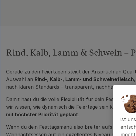
Rind, Kalb, Lamm & Schwein – 
Gerade zu den Feiertagen steigt der Anspruch an Qualit
Auswahl an
Rind-, Kalb-, Lamm- und Schweinefleisch
nach klaren Standards – transparent, nachhaltig und 
Damit hast du die volle Flexibilität für dein Festtags
wir wissen, wie dynamisch die Feiertage sein können, er
mit höchster Priorität geplant
.
ist un
Wenn du dein Festtagsmenü also breiter aufstellen oder
entsch
Weihnachtsessen auf ein exzellentes Niveau hebt.
möchte