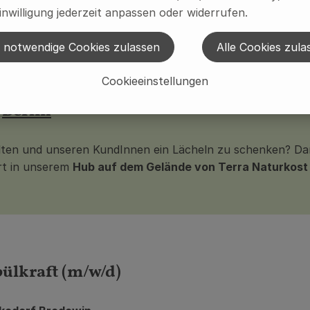
inwilligung jederzeit anpassen oder widerrufen.
 notwendige Cookies zulassen
Alle Cookies zula
Cookieeinstellungen
n
Berlin
alten und unseren KundInnen ein Lächeln zu schenken? Dan
art in unserem
Hub auf dem Gelände von Terra Naturkost
ülkraft (m/w/d)