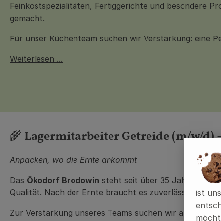
Feinkostspezialitäten, Fertiggerichte und besondere P
gemacht.
Für unser Küchenteam suchen wir Verstärkung: eine Pe
Weiterlesen ...
🌾
Lagermitarbeiter Getreide (m/w/d) 
Anpacken, wo die Ernte ankommt
Das
Ökodorf Brodowin
steht seit über 35 Jahren für 
Qualität. Nach der Ernte braucht es zuverlässige Hände
ist un
entsch
Zur Verstärkung unseres Teams suchen wir ab sofort eine
möchte