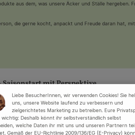
rodukte aus dem, was unsere Äcker und Ställe hergeben. F
rson, die gerne kocht, anpackt und Freude daran hat, mit
– Saisonstart mit Perspektive
Liebe BesucherInnen, wir verwenden Cookies! Sie he
uns, unsere Website laufend zu verbessern und
ökologische Landwirtschaft und handwerkliche Lebensmitt
zielgerichtetes Marketing zu betreiben. Eure Privats
, die unser Getreide fachgerecht annehmen, kontrollieren
s wichtig: Deshalb könnt ihr selbstverständlich selbst
eiden, welche Daten ihr mit uns und unseren Partnern tei
 engagierte und sorgfältige Persönlichkeit für unser Getr
t. Gemäß der EU-Richtlinie 2009/136/EG (E-Privacy) könn