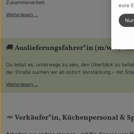
Zusammenarbeit.
eure E
Weiterlesen ...
Nur
🚚
Auslieferungsfahrer*in (m/w/d) - i
Du liebst es, unterwegs zu sein, den Überblick zu beh
der Straße suchen wir ab sofort Verstärkung – mit St
Weiterlesen ...
🥕
Verkäufer*in, Küchenpersonal & Sp