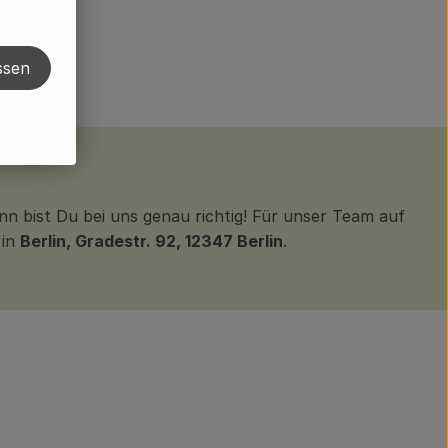
ssen
n bist Du bei uns genau richtig! Für unser Team auf
in
Berlin, Gradestr. 92, 12347 Berlin
.