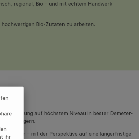
risch, regional, Bio – und mit echtem Handwerk
 hochwertigen Bio-Zutaten zu arbeiten.
lfen
elverarbeitung auf höchstem Niveau in bester Demeter-
phäre
 und einlagern.
len
eidelager – mit der Perspektive auf eine längerfristige
t ihr