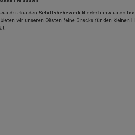
Ökodorf Brodowin
 beeindruckenden
Schiffshebewerk Niederfinow
einen hoch
bieten wir unseren Gästen feine Snacks für den kleinen H
ät.