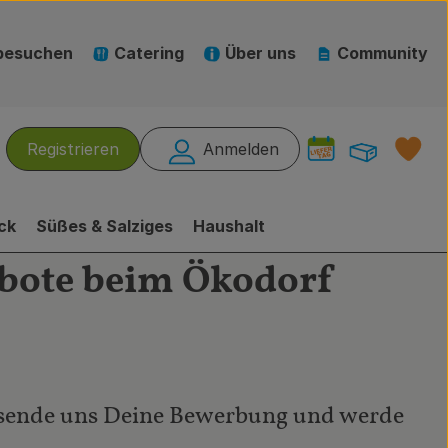
besuchen
Catering
Über uns
Community
Warenk
L
Registrieren
Anmelden
hen
ck
Süßes & Salziges
Haushalt
ebote beim Ökodorf
sende uns Deine Bewerbung und werde