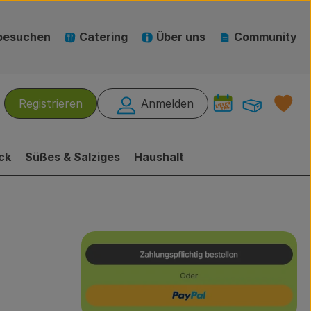
besuchen
Catering
Über uns
Community
Warenk
L
Registrieren
Anmelden
hen
ck
Süßes & Salziges
Haushalt