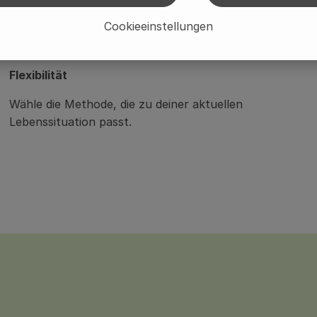
🔄️
Cookieeinstellungen
Flexibilität
Wähle die Methode, die zu deiner aktuellen
Lebenssituation passt.