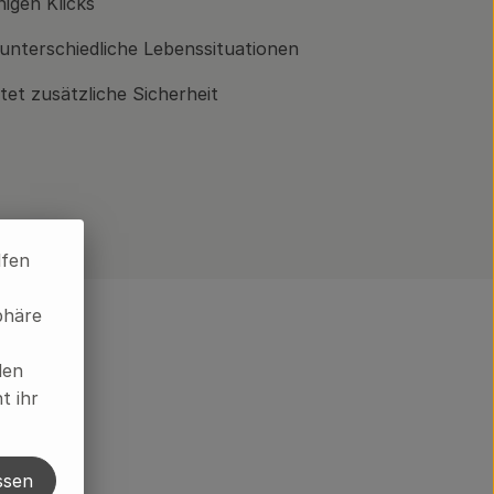
igen Klicks
 unterschiedliche Lebenssituationen
et zusätzliche Sicherheit
lfen
phäre
len
t ihr
ssen