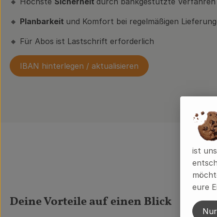
🔸 Höchste
Sicherheit
durch bankgestützte Verfahren
🔸
Planbarkeit
und Komfort bei regelmäßigen Lieferun
🔸 Für Abos ist Lastschrift erforderlich
IBAN hinterlegen / aktualisieren
ist un
entsch
möchte
eure E
Deine Vorteile auf einen Blick
Nur