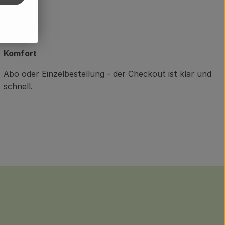
💳️
Komfort
Abo oder Einzelbestellung - der Checkout ist klar und
schnell.