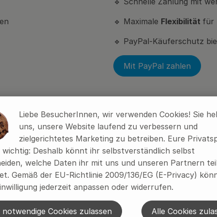
🔹 Schnelle Zahlung mit wen
gen
🔹 Maximale
Flexibilität
für
🔹 PayPal-Käuferschutz biet
Mit PayPal zahlen
Liebe BesucherInnen, wir verwenden Cookies! Sie he
uns, unsere Website laufend zu verbessern und
zielgerichtetes Marketing zu betreiben. Eure Privats
s wichtig: Deshalb könnt ihr selbstverständlich selbst
eiden, welche Daten ihr mit uns und unseren Partnern tei
t. Gemäß der EU-Richtlinie 2009/136/EG (E-Privacy) könn
inwilligung jederzeit anpassen oder widerrufen.
 notwendige Cookies zulassen
Alle Cookies zula