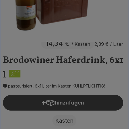
Obst & Gemüse
Getränke
Vorratskammer
14,34 €
/ Kasten
2,39 €
/ Liter
Frühstück
Brodowiner Haferdrink, 6x1
Süßes & Salziges
Haushalt
l
pasteurisiert, 6x1 Liter im Kasten KÜHLPFLICHTIG!
Der Betrieb
hinzufügen
Produkt zum Warenkorb hin
Brodowin besuchen
Catering
Kasten