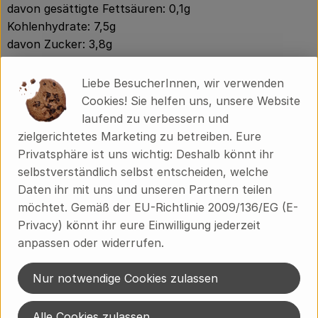
davon gesättigte Fettsäuren: 0,1g
Kohlenhydrate: 7,5g
davon Zucker: 3,8g
Eiweiß: 1,2g
Salz: 0,1g
Liebe BesucherInnen, wir verwenden
Cookies! Sie helfen uns, unsere Website
laufend zu verbessern und
Produktinformationen
zielgerichtetes Marketing zu betreiben. Eure
Privatsphäre ist uns wichtig: Deshalb könnt ihr
selbstverständlich selbst entscheiden, welche
Zutaten
Daten ihr mit uns und unseren Partnern teilen
möchtet. Gemäß der EU-Richtlinie 2009/136/EG (E-
Privacy) könnt ihr eure Einwilligung jederzeit
Produktdatenblatt
anpassen oder widerrufen.
Nur notwendige Cookies zulassen
Herkunft
Alle Cookies zulassen