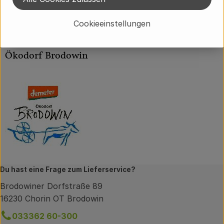
Hersteller: Ökodorf Brodowin
Cookieeinstellungen
Ökodorf Brodowin
Ökodorf Brodowin
Du hast eine Frage zum Lieferservice?
Brodowiner Dorfstraße 89
16230 Chorin OT Brodowin
033362 60-300