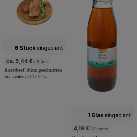
6 Stück
eingeplant
ca. 5,44 €
/ Stück
, Preis:
Roastbeef, dünn geschnitten
, Referenzpreis:
Brandenburg
54,39 €
/ kg
, Herkunft:
1 Glas
eingeplant
4,19 €
/ Flasche
, Preis: