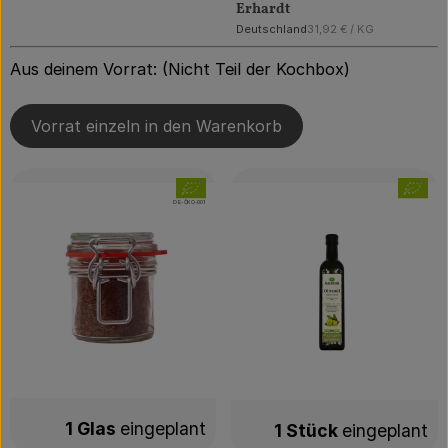
Erhardt
, Referenzpreis:
Deutschland
31,92 €
/ KG
, Herkunft:
Aus deinem Vorrat: (Nicht Teil der Kochbox)
Vorrat einzeln in den Warenkorb
, Verband:
, Verban
, Kontrollstelle:
DE-ÖKO-001
1 Glas
eingeplant
1 Stück
eingeplant