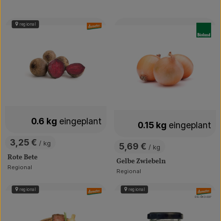
Über uns
Community
regional
, Verband:
, Verban
0.6 kg
eingeplant
0.15 kg
eingeplant
3,25 €
/ kg
5,69 €
/ kg
, Preis:
, Preis:
Rote Bete
Gelbe Zwiebeln
Regional
, Herkunft:
Regional
, Herkunft:
regional
regional
, Verband:
, Verband
, Kontrollstelle:
DE-ÖKO-037