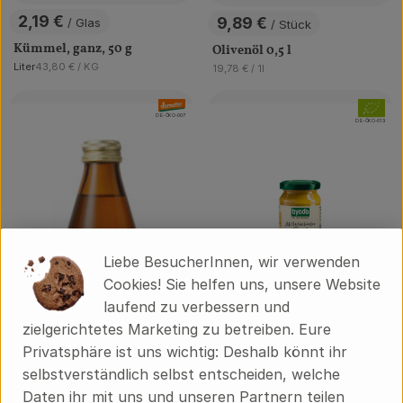
2,19 €
9,89 €
/ Glas
/ Stück
, Preis:
, Preis:
Kümmel, ganz, 50 g
Olivenöl 0,5 l
, Referenzpreis:
Liter
43,80 €
/ KG
, Referenzpreis:
19,78 €
/ 1l
, Herkunft:
, Verband:
, Verband
, Kontrollstelle:
DE-ÖKO-007
, Kontrollstelle:
DE-ÖKO-013
Liebe BesucherInnen, wir verwenden
Cookies! Sie helfen uns, unsere Website
laufend zu verbessern und
zielgerichtetes Marketing zu betreiben. Eure
1 Glas
eingeplant
Privatsphäre ist uns wichtig: Deshalb könnt ihr
selbstverständlich selbst entscheiden, welche
2,99 €
/ GL
, Preis:
Daten ihr mit uns und unseren Partnern teilen