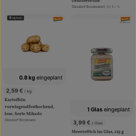
Gemüsebrühe
, Referenzpreis:
Ökodorf Brodowin
8,38 €
/ 1L
, Herkunft:
regional
, Verband:
, Verband
, Kontrollstelle:
DE-ÖKO-007
0.8 kg
eingeplant
2,59 €
/ kg
, Preis:
Kartoffeln
vorwiegendfestkochend,
1 Glas
eingeplant
lose, Sorte Mikado
Ökodorf Brodowin
3,99 €
, Herkunft:
/ Glas
, Preis:
Meerrettich im Glas, 125 g