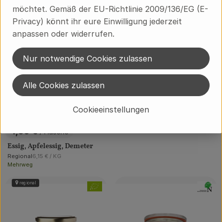
Senf, Mittelscharf, 200 ml
möchtet. Gemäß der EU-Richtlinie 2009/136/EG (E-
, Referenzpreis:
Deutschland
14,95 €
/ Liter
, Herkunft:
Privacy) könnt ihr eure Einwilligung jederzeit
anpassen oder widerrufen.
Nur notwendige Cookies zulassen
Alle Cookies zulassen
Cookieeinstellungen
1 Flasche
eingeplant
4,69 €
/ Flasche
, Preis:
Essig, Apfelessig, Demeter
, Referenzpreis:
Regional
6,15 €
/ KG
, Herkunft:
Mehrweg
regional
, Verband:
, Verban