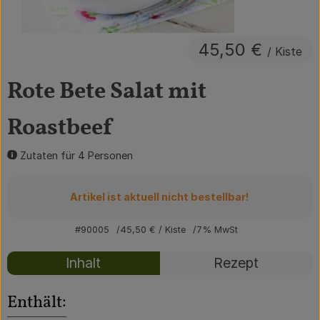
Obst & Gemüse
45,50 €
Getränke
/ Kiste
Vorratskammer
Rote Bete Salat mit
Frühstück
Roastbeef
Süßes & Salziges
Zutaten für 4 Personen
Haushalt
Artikel ist aktuell nicht bestellbar!
Der Betrieb
#90005
45,50 €
/ Kiste
7% MwSt
Brodowin besuchen
Inhalt
Rezept
Catering
Enthält: