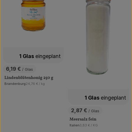
1 Glas
eingeplant
6,19 €
/ Glas
, Preis:
Lindenblütenhonig 250 g
, Referenzpreis:
Brandenburg
24,76 €
/ kg
, Herkunft:
1 Glas
eingeplant
2,87 €
/ Glas
, Preis:
Meersalz fein
, Referenzpreis:
Italien
3,83 €
/ KG
, Herkunft: