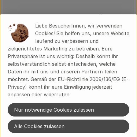
einfach
7
Zutaten
einfach
Schwierigkeit:
Schwierigk
Liebe BesucherInnen, wir verwenden
Cookies! Sie helfen uns, unsere Website
laufend zu verbessern und
zielgerichtetes Marketing zu betreiben. Eure
Privatsphäre ist uns wichtig: Deshalb könnt ihr
Info
selbstverständlich selbst entscheiden, welche
Daten ihr mit uns und unseren Partnern teilen
Ökodorf Brodowin, demeter
möchtet. Gemäß der EU-Richtlinie 2009/136/EG (E-
Privacy) könnt ihr eure Einwilligung jederzeit
anpassen oder widerrufen.
Produktinformationen
Nur notwendige Cookies zulassen
Zutaten
Alle Cookies zulassen