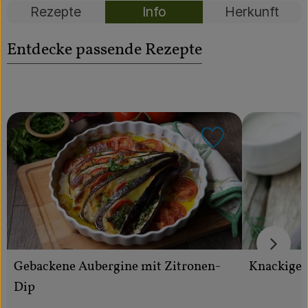
Über uns
Rezepte
Info
Herkunft
Community
Entdecke passende Rezepte
Rezept zu Favo
Knackiger
Gebackene Aubergine mit Zitronen-
Dip