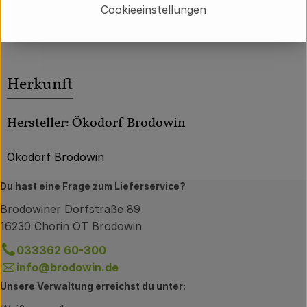
Cookieeinstellungen
Produktdatenblatt
Herkunft
Hersteller: Ökodorf Brodowin
Ökodorf Brodowin
Du hast eine Frage zum Lieferservice?
Brodowiner Dorfstraße 89
16230 Chorin OT Brodowin
033362 60-300
info@brodowin.de
Unsere Verwaltung erreichst du unter: