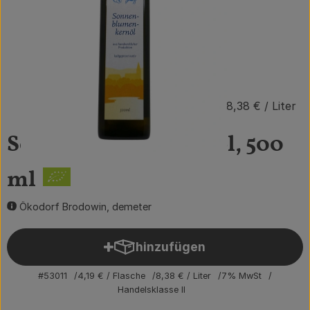
Obst & Gemüse
Getränke
Vorratskammer
4,19 €
/ Flasche
8,38 €
/ Liter
Frühstück
Sonnenblumenkernöl, 500
Süßes & Salziges
Haushalt
ml
Ökodorf Brodowin, demeter
Der Betrieb
hinzufügen
Produkt zum Warenkorb hin
Brodowin besuchen
#53011
4,19 €
/ Flasche
8,38 €
/ Liter
7% MwSt
Catering
Handelsklasse II