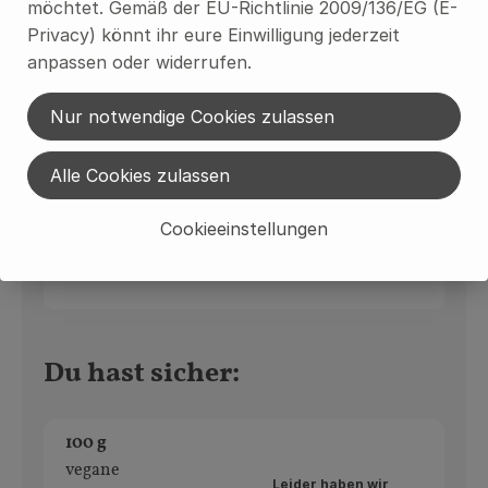
3,24 €
möchtet. Gemäß der EU-Richtlinie 2009/136/EG (E-
Gesamtpreis:
Privacy) könnt ihr eure Einwilligung jederzeit
anpassen oder widerrufen.
4 Stk
Rosinen, 50 g
Nur notwendige Cookies zulassen
Feigen
19,80 € /
kg
Alle Cookies zulassen
Glas
Auswahl ändern
Artikelanzahl verring
Artikelan
Cookieeinstellungen
3,96 €
Gesamtpreis:
Du hast sicher:
100 g
vegane
Leider haben wir