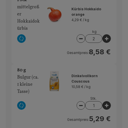
mittelgroß
Kürbis Hokkaido
er
orange
4,29 € /
kg
Hokkaidok
ürbis
kg
Auswahl ändern
Artikelanzahl verring
Artikelan
8,58 €
Gesamtpreis:
80 g
Dinkelvollkorn
Bulgur (ca.
Couscous
1 kleine
10,58 € /
kg
Tasse)
Stk.
Auswahl ändern
Artikelanzahl verring
Artikelan
5,29 €
Gesamtpreis: