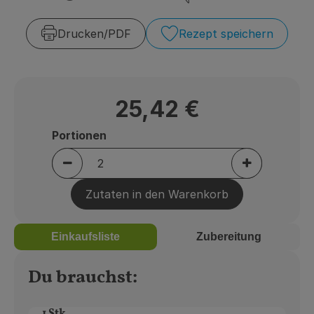
Zubreitungszeit:
Schwierigkeit:
Über uns
Drucken​/​PDF
Rezept speichern
Community
25,42 €
Portionen
Portionen verringern (aktuell 2 Portionen au
Portionen er
Zutaten in den Warenkorb
Einkaufsliste
Zubereitung
Du brauchst:
1 Stk