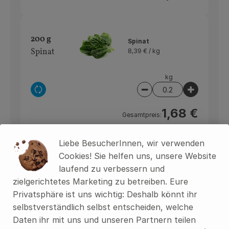
200 g
Spinat
Spinat
8,39 € /
kg
kg
Auswahl ändern
Artikelanzahl verring
Artikelan
1,68 €
Gesamtpreis:
Liebe BesucherInnen, wir verwenden
100 g
Cookies! Sie helfen uns, unsere Website
Austernpilze
Austernpil
laufend zu verbessern und
16,19 € /
kg
ze
zielgerichtetes Marketing zu betreiben. Eure
Privatsphäre ist uns wichtig: Deshalb könnt ihr
kg
selbstverständlich selbst entscheiden, welche
Auswahl ändern
Artikelanzahl verring
Artikelan
Daten ihr mit uns und unseren Partnern teilen