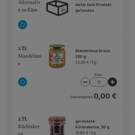
Alternativ
dafür kein Produkt
e zu Käse
gefunden
Auswahl ändern
2 TL
Mandelmus braun
Mandelmu
250 g
23,96 € /
kg
s
Glas
Auswahl ändern
Artikelanzahl verring
Artikelan
0,00 €
Gesamtpreis:
2 TL
geröstete
Kürbisker
Kürbiskerne, 50 g
19,80 € /
kg
ne