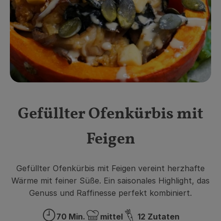
Obst & Gemüse
Getränke
Vorratskammer
Frühstück
Süßes & Salziges
Gefüllter Ofenkürbis mit
Haushalt
Feigen
Der Betrieb
Gefüllter Ofenkürbis mit Feigen vereint herzhafte
Brodowin besuchen
Wärme mit feiner Süße. Ein saisonales Highlight, das
Genuss und Raffinesse perfekt kombiniert.
Catering
70 Min.
mittel
12 Zutaten