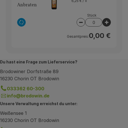
6,25 € /
1l
Anbraten
Stück
Auswahl ändern
Artikelanzahl verrin
Artikelan
0,00 €
Gesamtpreis:
Du hast eine Frage zum Lieferservice?
Brodowiner Dorfstraße 89
16230 Chorin OT Brodowin
033362 60-300
info@brodowin.de
Unsere Verwaltung erreichst du unter:
Weißensee 1
16230 Chorin OT Brodowin