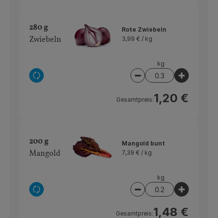
280 g
Rote Zwiebeln
Zwiebeln
3,99 € /
kg
kg
Auswahl ändern
Artikelanzahl verring
Artikelan
1,20 €
Gesamtpreis:
200 g
Mangold bunt
Mangold
7,39 € /
kg
kg
Auswahl ändern
Artikelanzahl verring
Artikelan
1,48 €
Gesamtpreis: