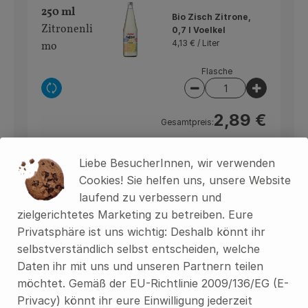
250 ml
Bio Zisch Zitrone,
Zitronenli
0,7 l Voelkel
4,13 € /
Liter
mo
Flasche
Auswahl ändern
Artikelanzahl verring
Artikelan
2,89 €
Gesamtpreis:
Liebe BesucherInnen, wir verwenden
Cookies! Sie helfen uns, unsere Website
Du hast sicher:
laufend zu verbessern und
zielgerichtetes Marketing zu betreiben. Eure
Privatsphäre ist uns wichtig: Deshalb könnt ihr
Mineralwasser
selbstverständlich selbst entscheiden, welche
750 ml
medium, 6 x 1 l St.
Daten ihr mit uns und unseren Partnern teilen
Wasser
Leonhards Quellen
1,83 € /
Liter
möchtet. Gemäß der EU-Richtlinie 2009/136/EG (E-
Privacy) könnt ihr eure Einwilligung jederzeit
Kasten