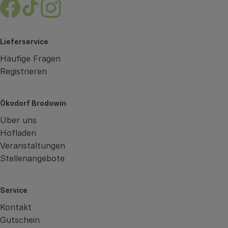
Externer Link zu https://www.facebook.com/brodow
Externer Link zu https://www.tiktok.com/@oe
Externer Link zu https://www.instagram.
Lieferservice
Häufige Fragen
Registrieren
Ökodorf Brodowin
Über uns
Hofladen
Veranstaltungen
Stellenangebote
Service
Kontakt
Gutschein