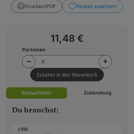
Drucken​/​PDF
Rezept speichern
Obst & Gemüse
Getränke
Vorratskammer
11,48 €
Frühstück
Portionen
Süßes & Salziges
Portionen verringern (aktuell 6 Portionen au
Portionen er
Haushalt
Zutaten in den Warenkorb
Einkaufsliste
Zubereitung
Der Betrieb
Du brauchst:
Brodowin besuchen
Catering
1 Stk