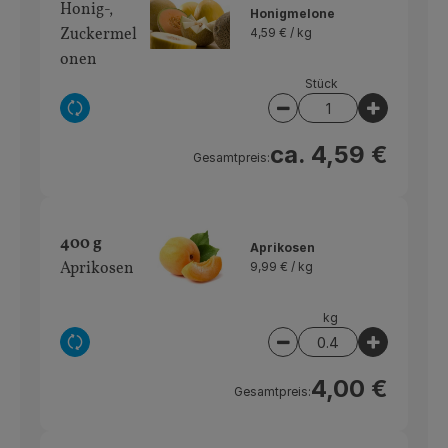
Über uns
Honig-,
Honigmelone
Zuckermel
4,59 € /
kg
Community
onen
Stück
Auswahl ändern
Artikelanzahl verring
Artikelan
ca. 4,59 €
Gesamtpreis:
400 g
Aprikosen
Aprikosen
9,99 € /
kg
kg
Auswahl ändern
Artikelanzahl verring
Artikelan
4,00 €
Gesamtpreis: