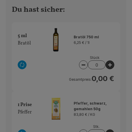
Du hast sicher:
5 ml
Bratöl 750 ml
Bratöl
6,25 € /
1l
Stück
Auswahl ändern
Artikelanzahl verrin
Artikelan
0,00 €
Gesamtpreis:
Pfeffer, schwarz,
1 Prise
gemahlen 50g
Pfeffer
83,80 € /
KG
Stk.