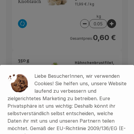
Knoblauch
11,99 € /
kg
kg
Auswahl ändern
Artikelanzahl verring
Artikelan
0,60 €
Gesamtpreis:
350 g
Hähnchenbrustfilet,
Hähnchen
natur
52,49 € /
kg
brust
Liebe BesucherInnen, wir verwenden
Cookies! Sie helfen uns, unsere Website
Stück
laufend zu verbessern und
Auswahl ändern
Artikelanzahl verring
Artikelan
zielgerichtetes Marketing zu betreiben. Eure
Privatsphäre ist uns wichtig: Deshalb könnt ihr
ca. 21,00 €
Gesamtpreis:
selbstverständlich selbst entscheiden, welche
Daten ihr mit uns und unseren Partnern teilen
möchtet. Gemäß der EU-Richtlinie 2009/136/EG (E-
400 ml