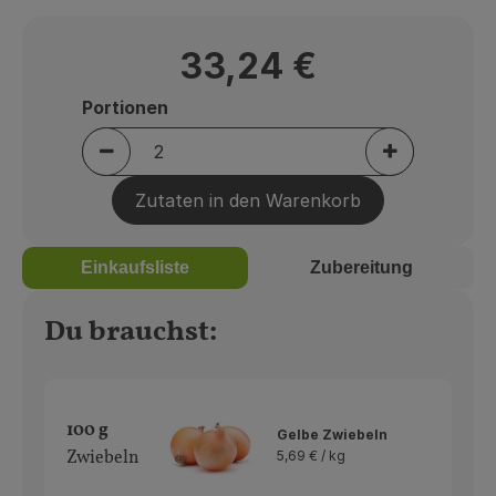
Über uns
Community
33,24 €
Portionen
Portionen verringern (aktuell 2 Portionen au
Portionen er
Zutaten in den Warenkorb
Einkaufsliste
Zubereitung
Du brauchst:
100 g
Gelbe Zwiebeln
Zwiebeln
5,69 € /
kg