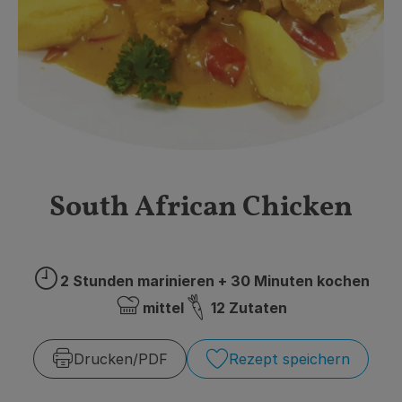
Obst & Gemüse
Getränke
Vorratskammer
Frühstück
Süßes & Salziges
South African Chicken
Haushalt
2 Stunden marinieren + 30 Minuten kochen
Der Betrieb
Zubreitungszeit:
mittel
12 Zutaten
Schwierigkeit:
Brodowin besuchen
Drucken​/​PDF
Rezept speichern
Catering