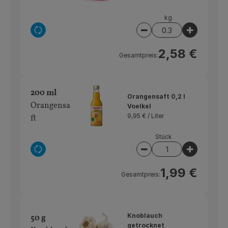
kg
Auswahl ändern
Artikelanzahl verring
Artikelan
2,58 €
Gesamtpreis:
200 ml
Orangensaft 0,2 l
Orangensa
Voelkel
9,95 € /
Liter
ft
Stück
Auswahl ändern
Artikelanzahl verring
Artikelan
1,99 €
Gesamtpreis:
Knoblauch
50 g
getrocknet