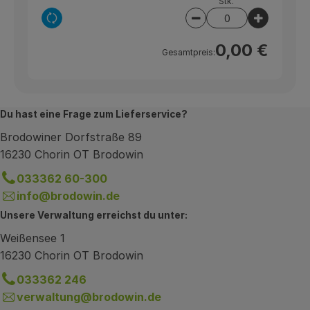
Stk.
Auswahl ändern
Artikelanzahl verring
Artikelan
0,00 €
Gesamtpreis:
Du hast eine Frage zum Lieferservice?
Brodowiner Dorfstraße 89
16230 Chorin OT Brodowin
033362 60-300
info@brodowin.de
Unsere Verwaltung erreichst du unter:
Weißensee 1
16230 Chorin OT Brodowin
033362 246
verwaltung@brodowin.de