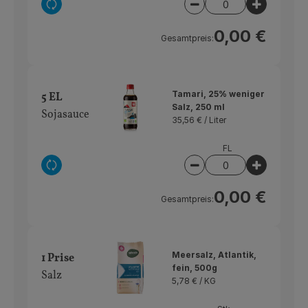
Auswahl ändern
Artikelanzahl verring
Artikelan
0,00 €
Gesamtpreis:
Tamari, 25% weniger
5 EL
Salz, 250 ml
Sojasauce
35,56 € /
Liter
FL
Auswahl ändern
Artikelanzahl verring
Artikelan
0,00 €
Gesamtpreis:
Meersalz, Atlantik,
1 Prise
fein, 500g
Salz
5,78 € /
KG