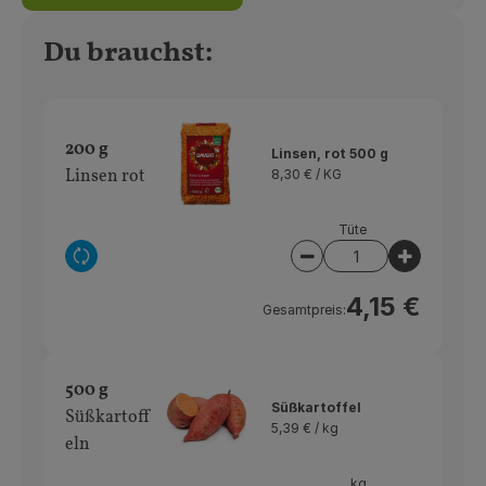
Du brauchst:
200 g
Linsen, rot 500 g
Linsen rot
8,30 € /
KG
Tüte
Auswahl ändern
Artikelanzahl verring
Artikelan
4,15 €
Gesamtpreis:
500 g
Süßkartoffel
Süßkartoff
5,39 € /
kg
eln
kg