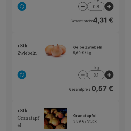
Auswahl ändern
Artikelanzahl verring
Artikelan
4,31 €
Gesamtpreis:
1 Stk
Gelbe Zwiebeln
Zwiebeln
5,69 € /
kg
kg
Auswahl ändern
Artikelanzahl verring
Artikelan
0,57 €
Gesamtpreis:
1 Stk
Granatapfel
Granatapf
3,89 € /
Stück
el