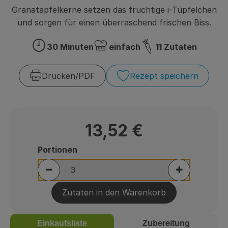
Über uns
Granatapfelkerne setzen das fruchtige i-Tüpfelchen
und sorgen für einen überraschend frischen Biss.
Community
30 Minuten
einfach
11 Zutaten
Zubreitungszeit:
Schwierigkeit:
Drucken​/​PDF
Rezept speichern
13,52 €
Portionen
Portionen verringern (aktuell 3 Portionen au
Portionen er
Zutaten in den Warenkorb
Einkaufsliste
Zubereitung