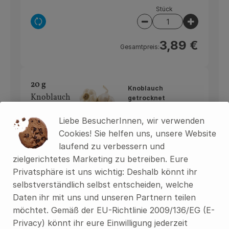
Stück
Auswahl ändern
Artikelanzahl verring
Artikelan
3,89 €
Gesamtpreis:
20 g
Knoblauch
Knoblauch
getrocknet
11,99 € /
kg
(1 Zehe)
Liebe BesucherInnen, wir verwenden
kg
Cookies! Sie helfen uns, unsere Website
Auswahl ändern
Artikelanzahl verring
Artikelan
laufend zu verbessern und
zielgerichtetes Marketing zu betreiben. Eure
0,60 €
Gesamtpreis:
Privatsphäre ist uns wichtig: Deshalb könnt ihr
selbstverständlich selbst entscheiden, welche
Daten ihr mit uns und unseren Partnern teilen
möchtet. Gemäß der EU-Richtlinie 2009/136/EG (E-
Du hast sicher:
Privacy) könnt ihr eure Einwilligung jederzeit