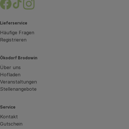
Externer Link zu https://www.facebook.com/brodow
Externer Link zu https://www.tiktok.com/@oe
Externer Link zu https://www.instagram.
Lieferservice
Häufige Fragen
Registrieren
Ökodorf Brodowin
Über uns
Hofladen
Veranstaltungen
Stellenangebote
Service
Kontakt
Gutschein