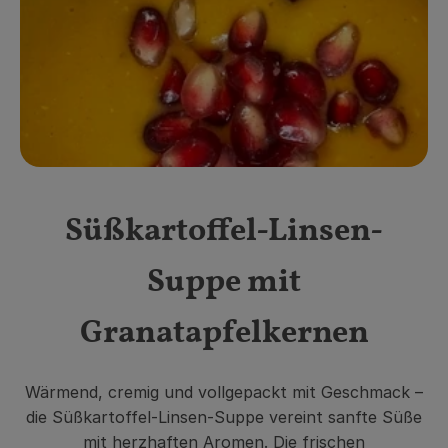
Obst & Gemüse
Getränke
Vorratskammer
Frühstück
Süßes & Salziges
Süßkartoffel-Linsen-
Haushalt
Suppe mit
Der Betrieb
Granatapfelkernen
Brodowin besuchen
Wärmend, cremig und vollgepackt mit Geschmack –
Catering
die Süßkartoffel-Linsen-Suppe vereint sanfte Süße
mit herzhaften Aromen. Die frischen