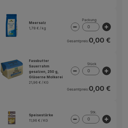
Packung
Meersalz
1,78 € /
kg
swahl ändern
Artikelanzahl verringer
Artikelan
0,00 €
Gesamtpreis:
Fassbutter
Stück
Sauerrahm
gesalzen, 250 g,
swahl ändern
Artikelanzahl verringer
Artikelan
Gläserne Molkerei
21,96 € /
KG
0,00 €
Gesamtpreis:
Stk.
Speisestärke
11,96 € /
KG
swahl ändern
Artikelanzahl verringer
Artikelan