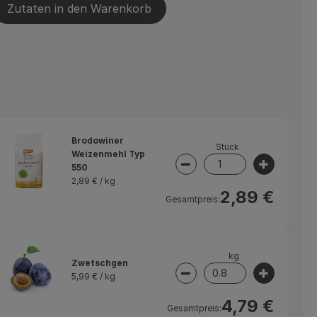
Zutaten in den Warenkorb
Brodowiner
Stück
Weizenmehl Typ
550
swahl ändern
Artikelanzahl verringer
Artikelan
2,89 € /
kg
2,89 €
Gesamtpreis:
kg
Zwetschgen
5,99 € /
kg
swahl ändern
Artikelanzahl verringer
Artikelan
4,79 €
Gesamtpreis: