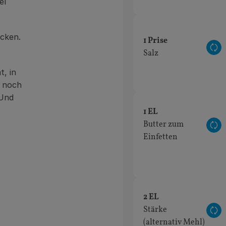
el
acken.
1 Prise
Au
Salz
, in
n noch
 Und
1 EL
Butter zum
Au
Einfetten
2 EL
Stärke
Au
(alternativ Mehl)