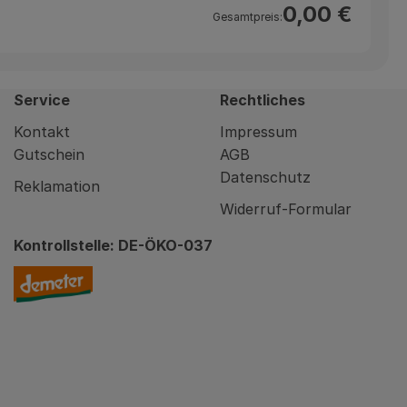
0,00 €
Gesamtpreis:
Service
Rechtliches
Kontakt
Impressum
Gutschein
AGB
Datenschutz
Reklamation
Widerruf-Formular
Kontrollstelle: DE-ÖKO-037
nity/brodowin-app.html
Externer Link zu https://www.demeter.de/