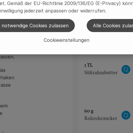
t. Gemäß der EU-Richtlinie 2009/136/EG (E-Privacy) könn
inwilligung jederzeit anpassen oder widerrufen.
 Hitze
 notwendige Cookies zulassen
Alle Cookies zula
Du hast siche
tärke
Cookieeinstellungen
n und
assen.
1 TL
das
Au
Süßrahmbutter
thaken
Masse
inem
60 g
e
Au
Rohrohrzucker