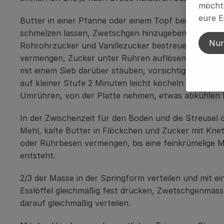
möchte
eure E
Butter in einer Pfanne oder einem Topf bei mittlerer
schmelzen lassen, Zwetschgen hinzugeben. Mit
Nur
Rohrohrzucker und Vanillezucker bestreuen und
vermengen, Zucker unter Rühren auflösen lassen. S
mit einem Sieb darüber stäuben, vorsichtig verrühre
auf kleiner Stufe 2 Minuten leicht köcheln lassen.
Umrühren, von der Platte nehmen, etwas abkühlen l
In der Zwischenzeit für den Boden und die Streusel 
Mehl, kalte Butter in Flöckchen und Zucker mit Kne
oder Rührbesen vermengen, bis eine feinkrümelige 
entsteht.
2/3 der Masse in der Springform verteilen und mit e
Esslöffel gleichmäßig fest drücken, Zwetschgenmass
darauf gleichmäßig verteilen.