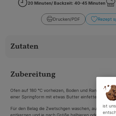
20 Minuten/ Backzeit: 40-45 Minuten
Zubreitungszeit:
Schwi
Drucken​/​PDF
Rezept s
Zutaten
Zubereitung
Ofen auf 180 °C vorheizen, Boden und Rand
einer
Springform mit etwas Butter einfetten.
ist un
Für den Belag die Zwetschgen waschen, aufschneide
entsch
entkernen und je nach Größe halbieren oder vierteln