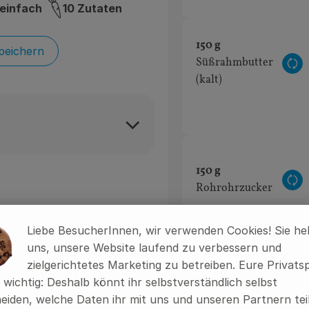
einfach
10 Zutaten
erigkeit:
150 g
peichern
Süßrahmbutter
Au
(kalt)
150 g
Au
Rohrohrzucker
Liebe BesucherInnen, wir verwenden Cookies! Sie he
uns, unsere Website laufend zu verbessern und
zielgerichtetes Marketing zu betreiben. Eure Privats
1 Stk
s wichtig: Deshalb könnt ihr selbstverständlich selbst
n,
Au
Vanillezucker
eiden, welche Daten ihr mit uns und unseren Partnern tei
.