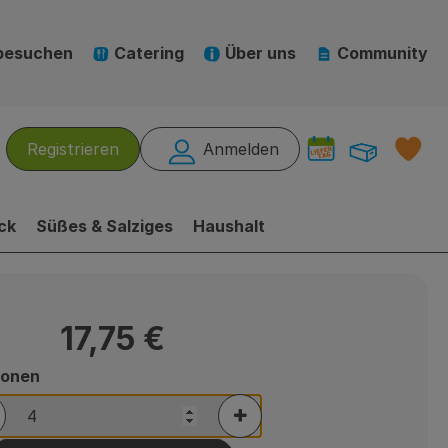
besuchen
Catering
Über uns
Community
Warenk
L
Registrieren
Anmelden
hen
ck
Süßes & Salziges
Haushalt
17,75 €
ionen
rtionen verringern (aktuell 4 Portionen ausgewählt)
Portionen erhöhen (aktuel