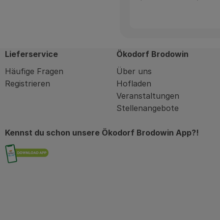
Lieferservice
Ökodorf Brodowin
Häufige Fragen
Über uns
Registrieren
Hofladen
Veranstaltungen
Stellenangebote
Kennst du schon unsere Ökodorf Brodowin App?!
Externer Link zu https://brodowin.de/commu
in
kodorfbrodowin
com/oekodorfbrodowin/?hl=de