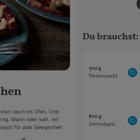
Du brauchst:
300 g
Au
Weizenmehl
chen
uchen rasch im Ofen. Und
800 g
rtig. Warm oder kalt, mit
Au
Zwetschgen
rezept
für jede Gelegenheit