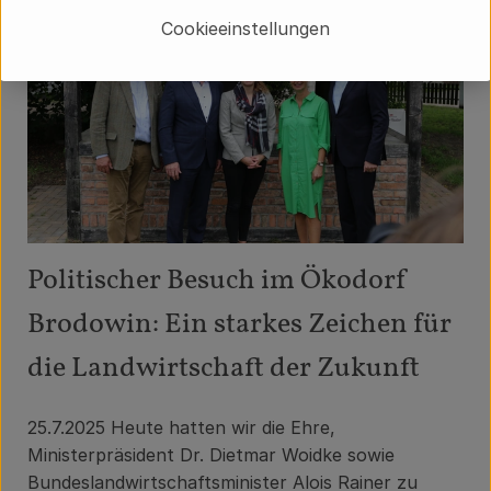
Cookieeinstellungen
Politischer Besuch im Ökodorf
Brodowin: Ein starkes Zeichen für
die Landwirtschaft der Zukunft
25.7.2025
Heute hatten wir die Ehre,
Ministerpräsident Dr. Dietmar Woidke sowie
Bundeslandwirtschaftsminister Alois Rainer zu