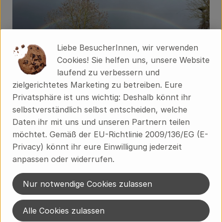
Liebe BesucherInnen, wir verwenden
Cookies! Sie helfen uns, unsere Website
laufend zu verbessern und
zielgerichtetes Marketing zu betreiben. Eure
Wir ziehen um 🚚
Privatsphäre ist uns wichtig: Deshalb könnt ihr
selbstverständlich selbst entscheiden, welche
Daten ihr mit uns und unseren Partnern teilen
20.5.2026
Ab dem 1. Juni 2026 zieht unser
möchtet. Gemäß der EU-Richtlinie 2009/136/EG (E-
Brodowiner Lieferservice vom Standort Eberswalde
Privacy) könnt ihr eure Einwilligung jederzeit
direkt auf den Hof – ins ehemalige Meiereigebäude
anpassen oder widerrufen.
in Brodowin. Was das bedeutet und was ihr wissen
müsst.
Nur notwendige Cookies zulassen
Weiterlesen →
Alle Cookies zulassen