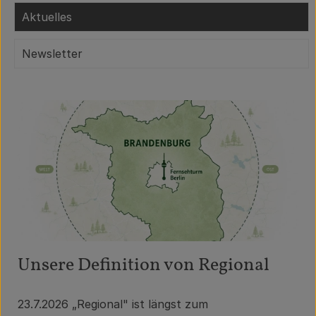
Aktuelles
Obst & Gemüse
Getränke
Newsletter
Vorratskammer
Frühstück
Süßes & Salziges
Haushalt
Der Betrieb
Brodowin besuchen
Unsere Definition von Regional
Catering
23.7.2026
„Regional" ist längst zum